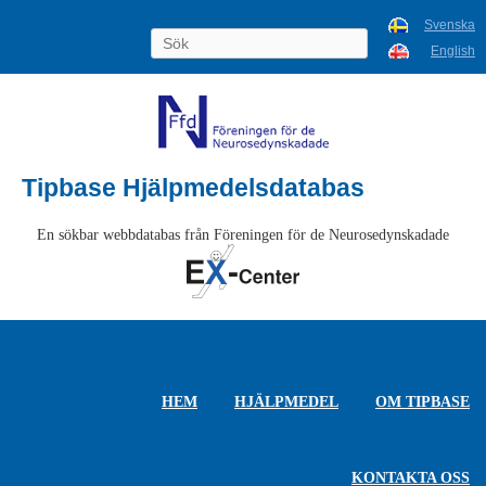
Svenska
English
Tipbase Hjälpmedelsdatabas
En sökbar webbdatabas från Föreningen för de Neurosedynskadade
HEM
HJÄLPMEDEL
OM TIPBASE
KONTAKTA OSS