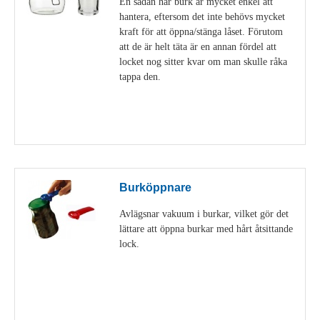
En sådan här burk är mycket enkel att
hantera, eftersom det inte behövs mycket
kraft för att öppna/stänga låset. Förutom
att de är helt täta är en annan fördel att
locket nog sitter kvar om man skulle råka
tappa den.
Visa detaljer
Burköppnare
Avlägsnar vakuum i burkar, vilket gör det
lättare att öppna burkar med hårt åtsittande
lock.