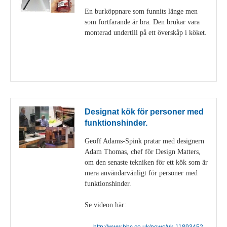
En burköppnare som funnits länge men
som fortfarande är bra. Den brukar vara
monterad undertill på ett överskåp i köket.
Visa detaljer
Designat kök för personer med
funktionshinder.
Geoff Adams-Spink pratar med designern
Adam Thomas, chef för Design Matters,
om den senaste tekniken för ett kök som är
mera användarvänligt för personer med
funktionshinder.
Se videon här:
http://www.bbc.co.uk/news/uk-11893452