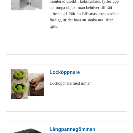
monterad direkt i kökshurtsen, lyfter upp
det tunga objekt man behöver till rätt
arbetshöjd. När hushållsmaskinen använts
färdigt, är det bara att sänka ner liften
igen.
Visa detaljer
Locköppnare
Locköppnare med armar
Visa detaljer
Långpannegömman