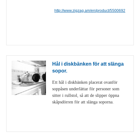
http://www.zigzag.am/en/product/5500692
Visa detaljer
Hål i diskbänken för att slänga
sopor.
Ett hål i diskbänken placerat ovanför
soppåsen underlättar för personer som
sitter i rullstol, så att de slipper öppna
skåpsdörren för att slänga soporna.
Visa detaljer