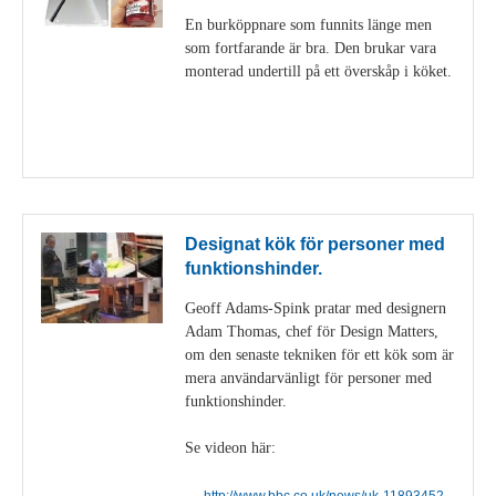
En burköppnare som funnits länge men
som fortfarande är bra. Den brukar vara
monterad undertill på ett överskåp i köket.
Visa detaljer
Designat kök för personer med
funktionshinder.
Geoff Adams-Spink pratar med designern
Adam Thomas, chef för Design Matters,
om den senaste tekniken för ett kök som är
mera användarvänligt för personer med
funktionshinder.
Se videon här:
http://www.bbc.co.uk/news/uk-11893452