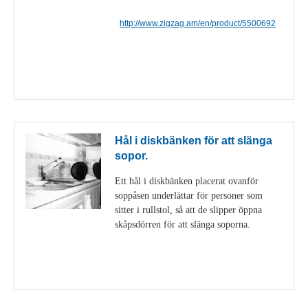
http://www.zigzag.am/en/product/5500692
Visa detaljer
Hål i diskbänken för att slänga
sopor.
Ett hål i diskbänken placerat ovanför
soppåsen underlättar för personer som
sitter i rullstol, så att de slipper öppna
skåpsdörren för att slänga soporna.
Visa detaljer