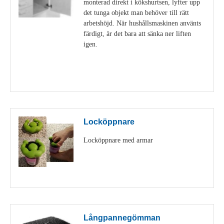
monterad direkt i kökshurtsen, lyfter upp
det tunga objekt man behöver till rätt
arbetshöjd. När hushållsmaskinen använts
färdigt, är det bara att sänka ner liften
igen.
Visa detaljer
Locköppnare
Locköppnare med armar
Visa detaljer
Långpannegömman