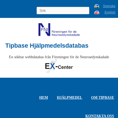
Svenska
English
Tipbase Hjälpmedelsdatabas
En sökbar webbdatabas från Föreningen för de Neurosedynskadade
HEM
HJÄLPMEDEL
OM TIPBASE
KONTAKTA OSS