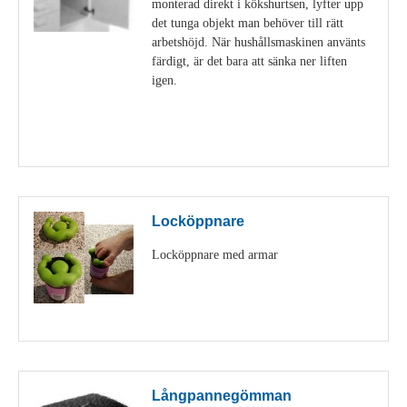
monterad direkt i kökshurtsen, lyfter upp
det tunga objekt man behöver till rätt
arbetshöjd. När hushållsmaskinen använts
färdigt, är det bara att sänka ner liften
igen.
Visa detaljer
Locköppnare
Locköppnare med armar
Visa detaljer
Långpannegömman