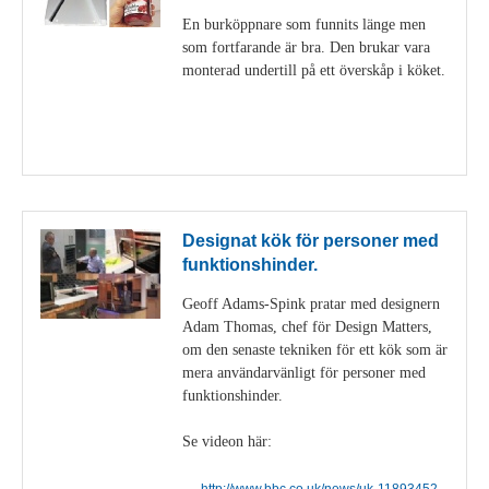
En burköppnare som funnits länge men
som fortfarande är bra. Den brukar vara
monterad undertill på ett överskåp i köket.
Visa detaljer
Designat kök för personer med
funktionshinder.
Geoff Adams-Spink pratar med designern
Adam Thomas, chef för Design Matters,
om den senaste tekniken för ett kök som är
mera användarvänligt för personer med
funktionshinder.
Se videon här:
http://www.bbc.co.uk/news/uk-11893452