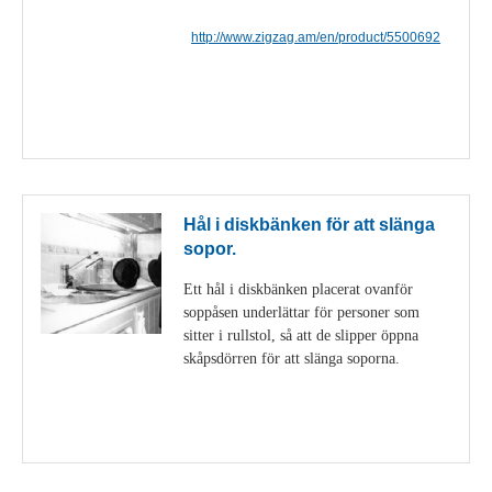
http://www.zigzag.am/en/product/5500692
Visa detaljer
Hål i diskbänken för att slänga
sopor.
Ett hål i diskbänken placerat ovanför
soppåsen underlättar för personer som
sitter i rullstol, så att de slipper öppna
skåpsdörren för att slänga soporna.
Visa detaljer