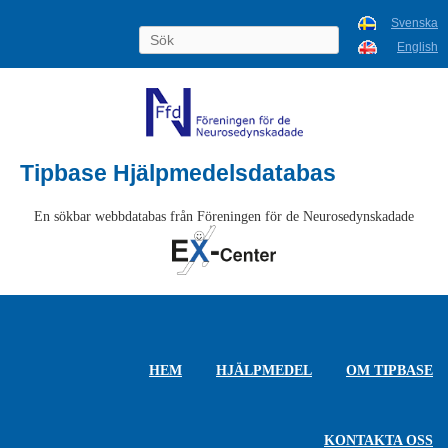
Svenska
English
Tipbase Hjälpmedelsdatabas
En sökbar webbdatabas från Föreningen för de Neurosedynskadade
HEM
HJÄLPMEDEL
OM TIPBASE
KONTAKTA OSS