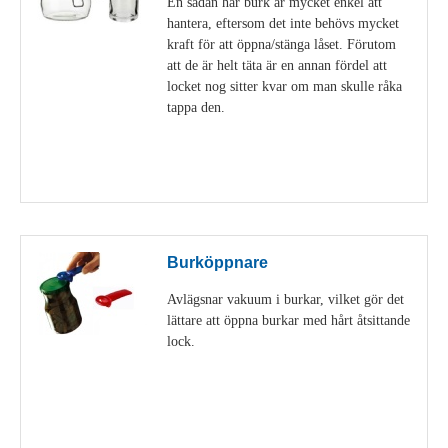
En sådan här burk är mycket enkel att
hantera, eftersom det inte behövs mycket
kraft för att öppna/stänga låset. Förutom
att de är helt täta är en annan fördel att
locket nog sitter kvar om man skulle råka
tappa den.
Visa detaljer
Burköppnare
Avlägsnar vakuum i burkar, vilket gör det
lättare att öppna burkar med hårt åtsittande
lock.