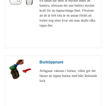
En sådan här burk är mycket enkel att
hantera, eftersom det inte behövs mycket
kraft för att öppna/stänga låset. Förutom
att de är helt täta är en annan fördel att
locket nog sitter kvar om man skulle råka
tappa den.
Visa detaljer
Burköppnare
Avlägsnar vakuum i burkar, vilket gör det
lättare att öppna burkar med hårt åtsittande
lock.