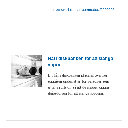
http://www.zigzag.am/en/product/5500692
Visa detaljer
Hål i diskbänken för att slänga
sopor.
Ett hål i diskbänken placerat ovanför
soppåsen underlättar för personer som
sitter i rullstol, så att de slipper öppna
skåpsdörren för att slänga soporna.
Visa detaljer