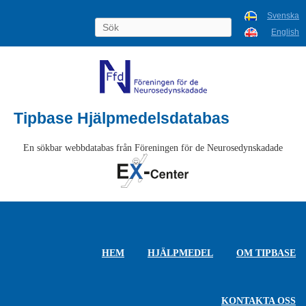
Svenska
English
Tipbase Hjälpmedelsdatabas
En sökbar webbdatabas från Föreningen för de Neurosedynskadade
HEM
HJÄLPMEDEL
OM TIPBASE
KONTAKTA OSS