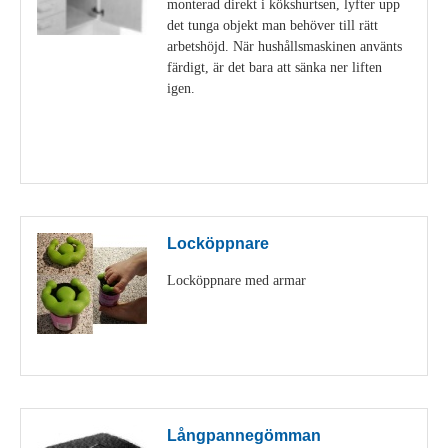
monterad direkt i kökshurtsen, lyfter upp
det tunga objekt man behöver till rätt
arbetshöjd. När hushållsmaskinen använts
färdigt, är det bara att sänka ner liften
igen.
Visa detaljer
Locköppnare
Locköppnare med armar
Visa detaljer
Långpannegömman