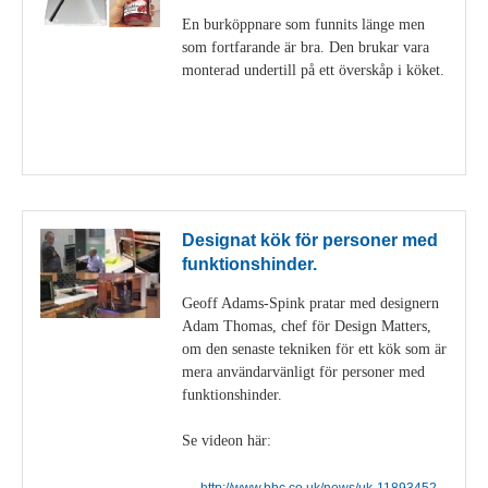
En burköppnare som funnits länge men
som fortfarande är bra. Den brukar vara
monterad undertill på ett överskåp i köket.
Visa detaljer
Designat kök för personer med
funktionshinder.
Geoff Adams-Spink pratar med designern
Adam Thomas, chef för Design Matters,
om den senaste tekniken för ett kök som är
mera användarvänligt för personer med
funktionshinder.
Se videon här:
http://www.bbc.co.uk/news/uk-11893452