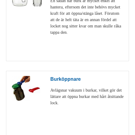
En sådan här burk är mycket enkel att
hantera, eftersom det inte behövs mycket
kraft för att öppna/stänga låset. Förutom
att de är helt täta är en annan fördel att
locket nog sitter kvar om man skulle råka
tappa den.
Visa detaljer
Burköppnare
Avlägsnar vakuum i burkar, vilket gör det
lättare att öppna burkar med hårt åtsittande
lock.