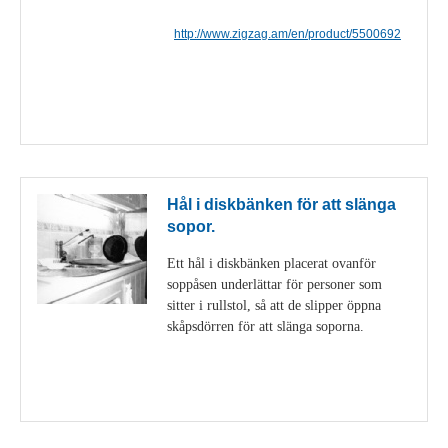
http://www.zigzag.am/en/product/5500692
Visa detaljer
Hål i diskbänken för att slänga
sopor.
Ett hål i diskbänken placerat ovanför
soppåsen underlättar för personer som
sitter i rullstol, så att de slipper öppna
skåpsdörren för att slänga soporna.
Visa detaljer