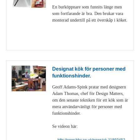
En burköppnare som funnits länge men
som fortfarande är bra. Den brukar vara
monterad undertill på ett överskåp i köket.
Visa detaljer
Designat kök för personer med
funktionshinder.
Geoff Adams-Spink pratar med designern
Adam Thomas, chef för Design Matters,
om den senaste tekniken för ett kök som är
mera användarvänligt för personer med
funktionshinder.
Se videon här:
http://www.bbc.co.uk/news/uk-11893452