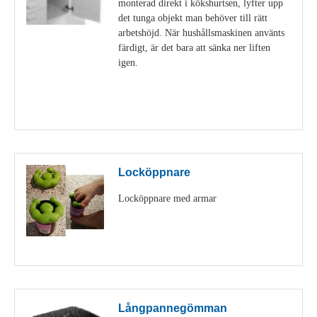
monterad direkt i kökshurtsen, lyfter upp
det tunga objekt man behöver till rätt
arbetshöjd. När hushållsmaskinen använts
färdigt, är det bara att sänka ner liften
igen.
Visa detaljer
Locköppnare
Locköppnare med armar
Visa detaljer
Långpannegömman