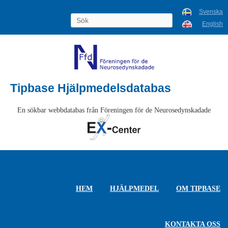
Svenska
English
Tipbase Hjälpmedelsdatabas
En sökbar webbdatabas från Föreningen för de Neurosedynskadade
HEM
HJÄLPMEDEL
OM TIPBASE
KONTAKTA OSS