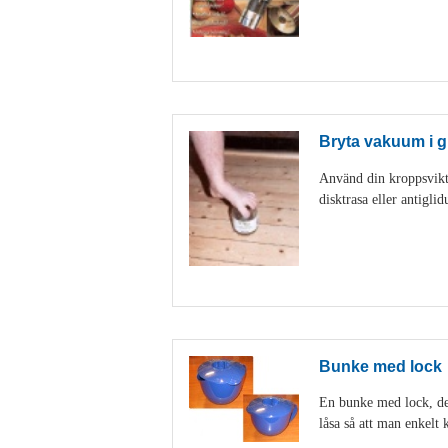
Bryta vakuum i g
Använd din kroppsvikt 
disktrasa eller antigl
Bunke med lock
En bunke med lock, den
låsa så att man enkelt k