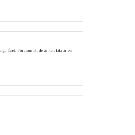
Visa detaljer
ga låset. Förutom att de är helt täta är en
Visa detaljer