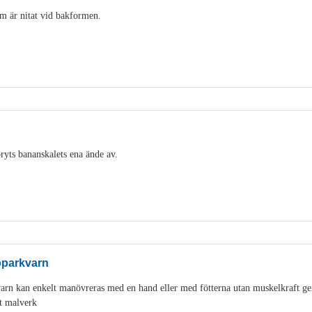
m är nitat vid bakformen.
ryts bananskalets ena ände av.
pparkvarn
varn kan enkelt manövreras med en hand eller med fötterna utan muskelkraft g
t malverk