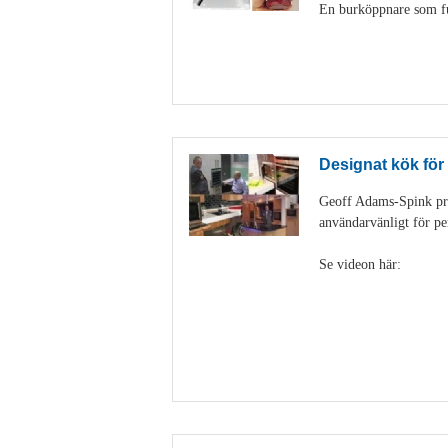
En burköppnare som fun
Designat kök för
Geoff Adams-Spink pra
användarvänligt för pe
Se videon här: