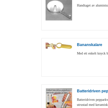
Handtaget av aluminiu
Bananskalare
Med ett enkelt knyck b
Batteridriven pe
Batteridriven peppark
utrustad med keramisk