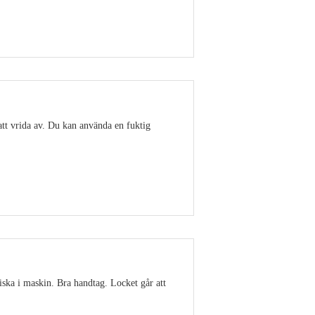
Visa detaljer
att vrida av. Du kan använda en fuktig
Visa detaljer
ska i maskin. Bra handtag. Locket går att