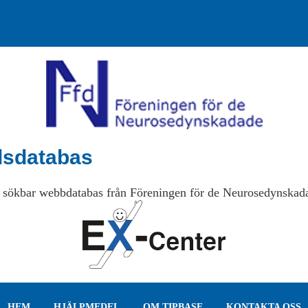
lsdatabas
 sökbar webbdatabas från Föreningen för de Neurosedynskad
HEM
HJÄLPMEDEL
OM TIPBASE
KONTAKTA OSS