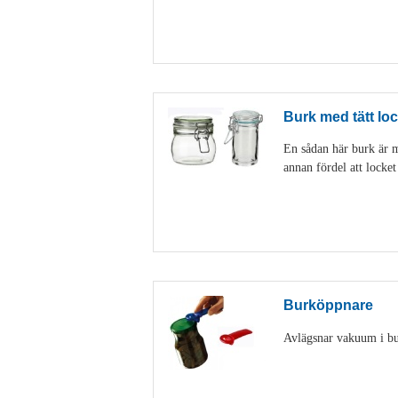
Burk med tätt loc
En sådan här burk är my
annan fördel att locke
Burköppnare
Avlägsnar vakuum i burk