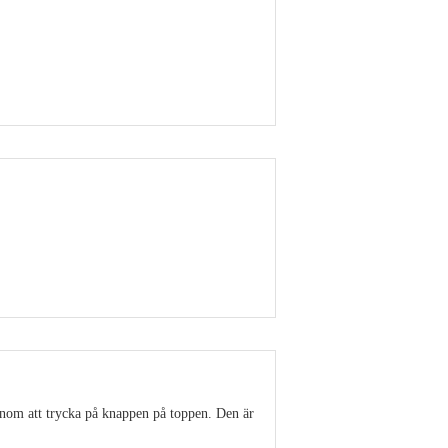
Visa detaljer
Visa detaljer
enom att trycka på knappen på toppen. Den är