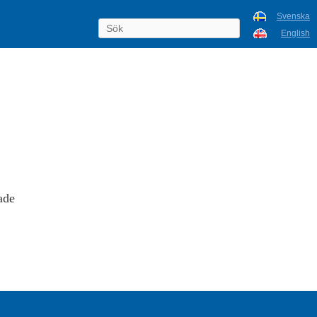
Svenska
English
ade