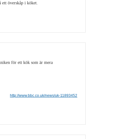
ett överskåp i köket.
Visa detaljer
niken för ett kök som är mera
http://www.bbc.co.uk/news/uk-11893452
Visa detaljer