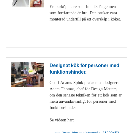
En burköppnare som funnits länge men
som fortfarande är bra. Den brukar vara
monterad undertill på ett överskåp i köket.
Visa detaljer
Designat kök för personer med
funktionshinder.
Geoff Adams-Spink pratar med designern
Adam Thomas, chef för Design Matters,
om den senaste tekniken för ett kök som är
mera användarvänligt för personer med
funktionshinder.
Se videon här:
http://www.bbc.co.uk/news/uk-11893452