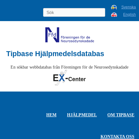
Svenska
English
Tipbase Hjälpmedelsdatabas
En sökbar webbdatabas från Föreningen för de Neurosedynskadade
HEM
HJÄLPMEDEL
OM TIPBASE
KONTAKTA OSS