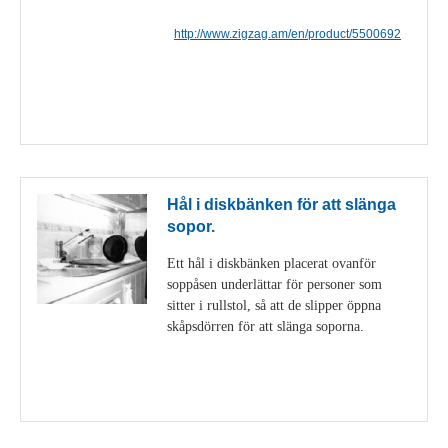
http://www.zigzag.am/en/product/5500692
Visa detaljer
Hål i diskbänken för att slänga
sopor.
Ett hål i diskbänken placerat ovanför
soppåsen underlättar för personer som
sitter i rullstol, så att de slipper öppna
skåpsdörren för att slänga soporna.
Visa detaljer