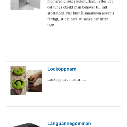
monterad direkt i kökshurtsen, lyfter upp
det tunga objekt man behöver till rätt
arbetshöjd. När hushållsmaskinen använts
färdigt, är det bara att sänka ner liften
igen.
Visa detaljer
Locköppnare
Locköppnare med armar
Visa detaljer
Långpannegömman