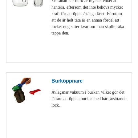
En sådan här burk är mycket enkel att
hantera, eftersom det inte behövs mycket
kraft för att öppna/stänga låset. Förutom
att de är helt täta är en annan fördel att
locket nog sitter kvar om man skulle råka
tappa den.
Visa detaljer
Burköppnare
Avlägsnar vakuum i burkar, vilket gör det
lättare att öppna burkar med hårt åtsittande
lock.