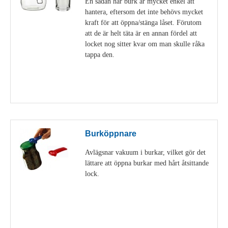
En sådan här burk är mycket enkel att
hantera, eftersom det inte behövs mycket
kraft för att öppna/stänga låset. Förutom
att de är helt täta är en annan fördel att
locket nog sitter kvar om man skulle råka
tappa den.
Visa detaljer
Burköppnare
Avlägsnar vakuum i burkar, vilket gör det
lättare att öppna burkar med hårt åtsittande
lock.