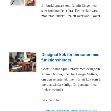
En burköppnare som funnits länge men
som fortfarande är bra. Den brukar vara
monterad undertill på ett överskåp i köket.
Visa detaljer
Designat kök för personer med
funktionshinder.
Geoff Adams-Spink pratar med designern
Adam Thomas, chef för Design Matters,
om den senaste tekniken för ett kök som är
mera användarvänligt för personer med
funktionshinder.
Se videon här:
http://www.bbc.co.uk/news/uk-11893452