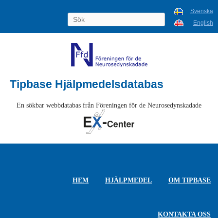
Svenska
English
Tipbase Hjälpmedelsdatabas
En sökbar webbdatabas från Föreningen för de Neurosedynskadade
HEM
HJÄLPMEDEL
OM TIPBASE
KONTAKTA OSS