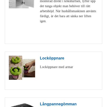
monterad direkt i kökshurtsen, lyfter upp
det tunga objekt man behöver till rätt
arbetshöjd. När hushållsmaskinen använts
färdigt, är det bara att sänka ner liften
igen.
Visa detaljer
Locköppnare
Locköppnare med armar
Visa detaljer
Långpannegömman