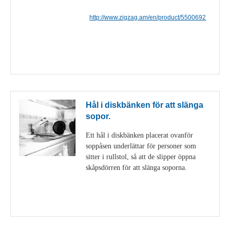
http://www.zigzag.am/en/product/5500692
Visa detaljer
Hål i diskbänken för att slänga
sopor.
Ett hål i diskbänken placerat ovanför
soppåsen underlättar för personer som
sitter i rullstol, så att de slipper öppna
skåpsdörren för att slänga soporna.
Visa detaljer