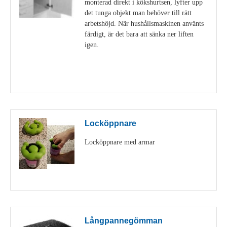
monterad direkt i kökshurtsen, lyfter upp
det tunga objekt man behöver till rätt
arbetshöjd. När hushållsmaskinen använts
färdigt, är det bara att sänka ner liften
igen.
Visa detaljer
Locköppnare
Locköppnare med armar
Visa detaljer
Långpannegömman