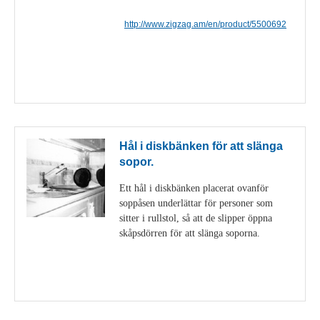
http://www.zigzag.am/en/product/5500692
Visa detaljer
Hål i diskbänken för att slänga
sopor.
Ett hål i diskbänken placerat ovanför
soppåsen underlättar för personer som
sitter i rullstol, så att de slipper öppna
skåpsdörren för att slänga soporna.
Visa detaljer