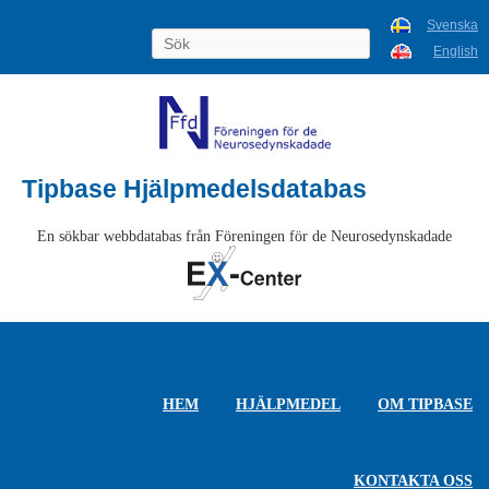
Svenska
English
Tipbase Hjälpmedelsdatabas
En sökbar webbdatabas från Föreningen för de Neurosedynskadade
HEM
HJÄLPMEDEL
OM TIPBASE
KONTAKTA OSS