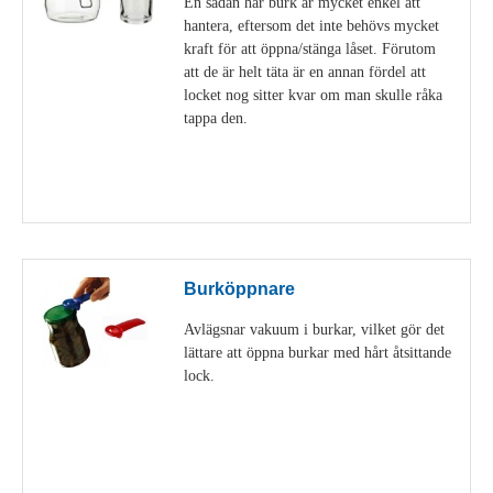
En sådan här burk är mycket enkel att
hantera, eftersom det inte behövs mycket
kraft för att öppna/stänga låset. Förutom
att de är helt täta är en annan fördel att
locket nog sitter kvar om man skulle råka
tappa den.
Visa detaljer
Burköppnare
Avlägsnar vakuum i burkar, vilket gör det
lättare att öppna burkar med hårt åtsittande
lock.