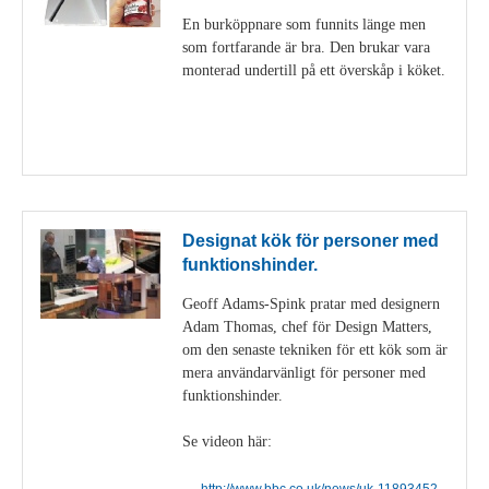
En burköppnare som funnits länge men
som fortfarande är bra. Den brukar vara
monterad undertill på ett överskåp i köket.
Visa detaljer
Designat kök för personer med
funktionshinder.
Geoff Adams-Spink pratar med designern
Adam Thomas, chef för Design Matters,
om den senaste tekniken för ett kök som är
mera användarvänligt för personer med
funktionshinder.
Se videon här:
http://www.bbc.co.uk/news/uk-11893452