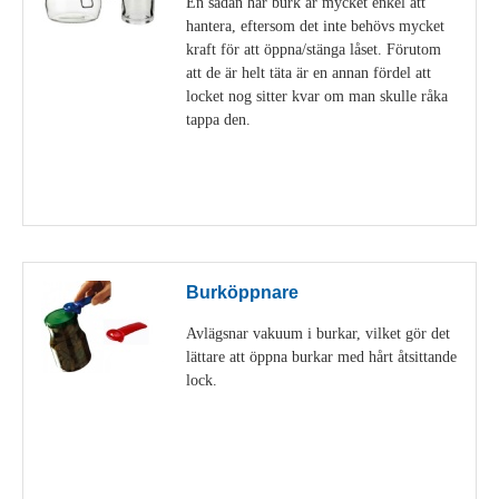
En sådan här burk är mycket enkel att
hantera, eftersom det inte behövs mycket
kraft för att öppna/stänga låset. Förutom
att de är helt täta är en annan fördel att
locket nog sitter kvar om man skulle råka
tappa den.
Visa detaljer
Burköppnare
Avlägsnar vakuum i burkar, vilket gör det
lättare att öppna burkar med hårt åtsittande
lock.