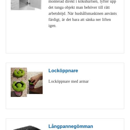
monterad direkt i kökshurtsen, lyfter upp
det tunga objekt man behöver till rätt
arbetshöjd. När hushållsmaskinen använts
färdigt, är det bara att sänka ner liften
igen.
Visa detaljer
Locköppnare
Locköppnare med armar
Visa detaljer
Långpannegömman