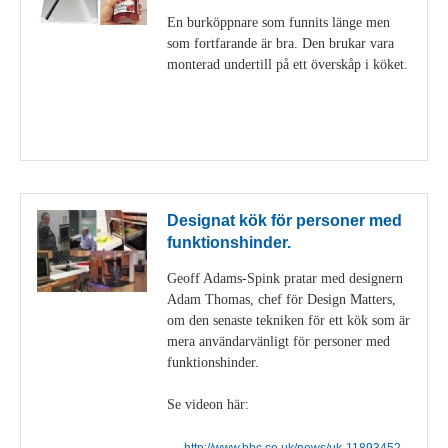
En burköppnare som funnits länge men
som fortfarande är bra. Den brukar vara
monterad undertill på ett överskåp i köket.
Visa detaljer
Designat kök för personer med
funktionshinder.
Geoff Adams-Spink pratar med designern
Adam Thomas, chef för Design Matters,
om den senaste tekniken för ett kök som är
mera användarvänligt för personer med
funktionshinder.
Se videon här:
http://www.bbc.co.uk/news/uk-11893452