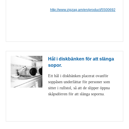
http://www.zigzag.am/en/product/5500692
Visa detaljer
Hål i diskbänken för att slänga
sopor.
Ett hål i diskbänken placerat ovanför
soppåsen underlättar för personer som
sitter i rullstol, så att de slipper öppna
skåpsdörren för att slänga soporna.
Visa detaljer