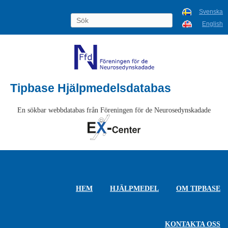
Svenska
English
Tipbase Hjälpmedelsdatabas
En sökbar webbdatabas från Föreningen för de Neurosedynskadade
HEM
HJÄLPMEDEL
OM TIPBASE
KONTAKTA OSS