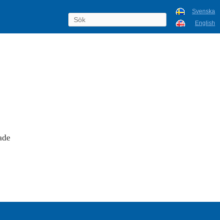
Svenska
English
ade