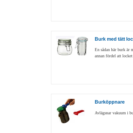
Burk med tätt loc
En sådan här burk är my
annan fördel att locke
Burköppnare
Avlägsnar vakuum i burk