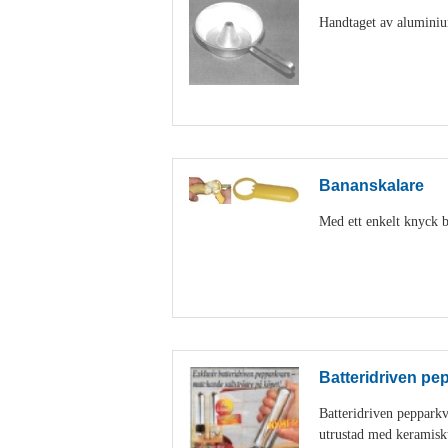
Handtaget av aluminiu
Bananskalare
Med ett enkelt knyck b
Batteridriven pe
Batteridriven peppark
utrustad med keramisk