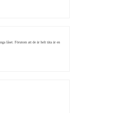
Visa detaljer
ga låset. Förutom att de är helt täta är en
Visa detaljer