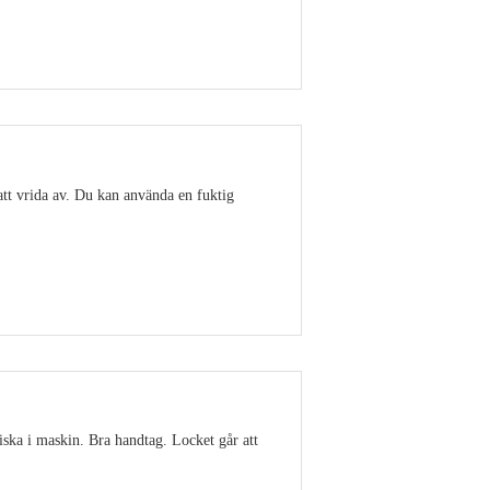
Visa detaljer
att vrida av. Du kan använda en fuktig
Visa detaljer
ska i maskin. Bra handtag. Locket går att