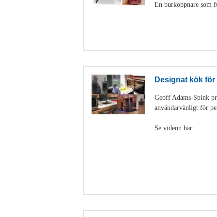
En burköppnare som fun
Designat kök för
Geoff Adams-Spink pra
användarvänligt för pe
Se videon här: