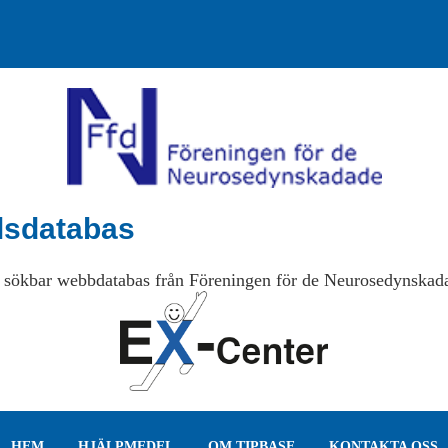
lsdatabas
 sökbar webbdatabas från Föreningen för de Neurosedynskad
HEM
HJÄLPMEDEL
OM TIPBASE
KONTAKTA OSS