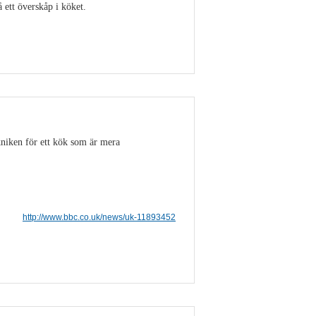
ett överskåp i köket.
Visa detaljer
niken för ett kök som är mera
http://www.bbc.co.uk/news/uk-11893452
Visa detaljer