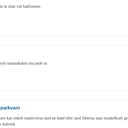
m är nitat vid bakformen.
ryts bananskalets ena ände av.
pparkvarn
varn kan enkelt manövreras med en hand eller med fötterna utan muskelkraft g
t malverk