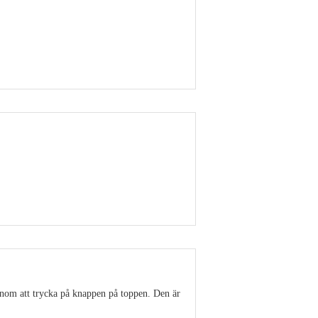
Visa detaljer
Visa detaljer
enom att trycka på knappen på toppen. Den är