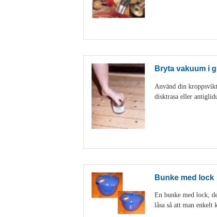
Bryta vakuum i g
Använd din kroppsvikt 
disktrasa eller antigl
Bunke med lock
En bunke med lock, den
låsa så att man enkelt k