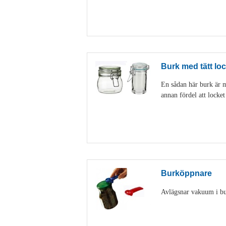
Burk med tätt loc
En sådan här burk är my
annan fördel att locke
Burköppnare
Avlägsnar vakuum i burk