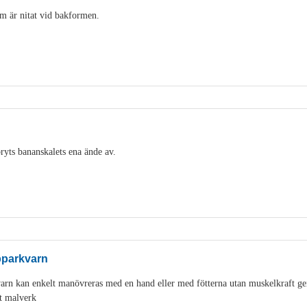
m är nitat vid bakformen.
ryts bananskalets ena ände av.
pparkvarn
varn kan enkelt manövreras med en hand eller med fötterna utan muskelkraft g
t malverk