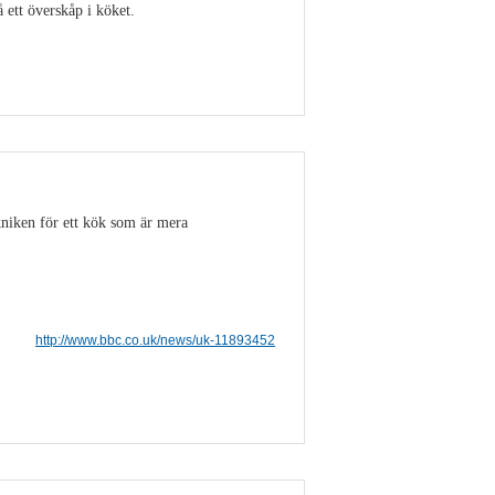
ett överskåp i köket.
Visa detaljer
niken för ett kök som är mera
http://www.bbc.co.uk/news/uk-11893452
Visa detaljer