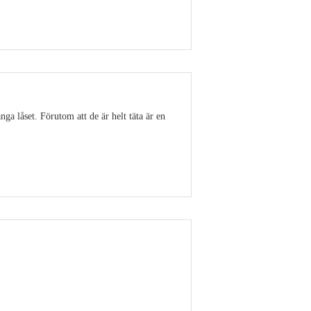
Visa detaljer
ga låset. Förutom att de är helt täta är en
Visa detaljer