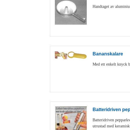
Handtaget av aluminiu
Bananskalare
Med ett enkelt knyck b
Batteridriven pe
Batteridriven peppark
utrustad med keramisk