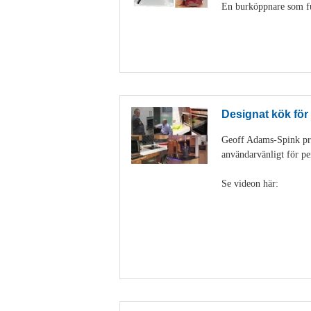
En burköppnare som fun
Designat kök för
Geoff Adams-Spink pra
användarvänligt för pe
Se videon här: