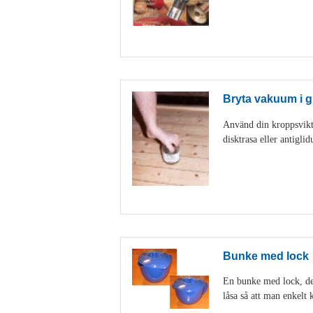
Bryta vakuum i g
Använd din kroppsvikt 
disktrasa eller antigl
Bunke med lock
En bunke med lock, den
låsa så att man enkelt k