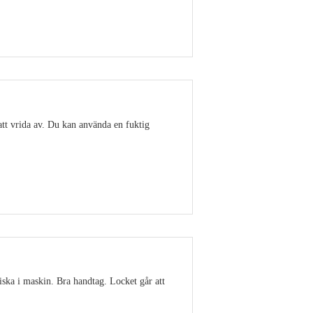
Visa detaljer
att vrida av. Du kan använda en fuktig
Visa detaljer
ska i maskin. Bra handtag. Locket går att