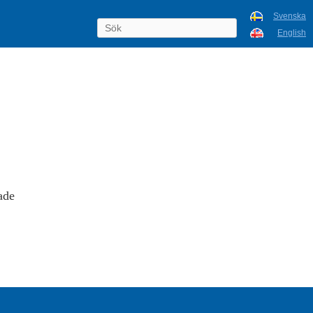
Svenska
English
ade