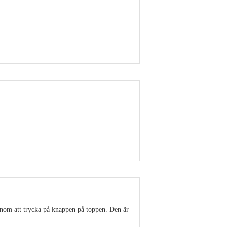
Visa detaljer
Visa detaljer
enom att trycka på knappen på toppen. Den är