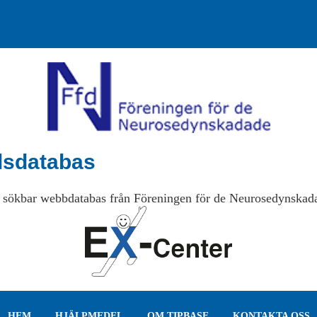
lsdatabas
 sökbar webbdatabas från Föreningen för de Neurosedynskad
HEM
HJÄLPMEDEL
OM TIPBASE
KONTAKTA OSS