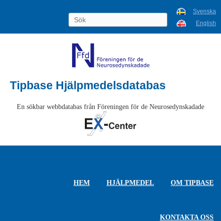
Svenska
English
Tipbase Hjälpmedelsdatabas
En sökbar webbdatabas från Föreningen för de Neurosedynskadade
HEM
HJÄLPMEDEL
OM TIPBASE
KONTAKTA OSS