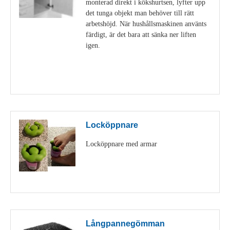
monterad direkt i kökshurtsen, lyfter upp
det tunga objekt man behöver till rätt
arbetshöjd. När hushållsmaskinen använts
färdigt, är det bara att sänka ner liften
igen.
Visa detaljer
Locköppnare
Locköppnare med armar
Visa detaljer
Långpannegömman