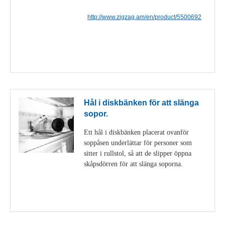
http://www.zigzag.am/en/product/5500692
Visa detaljer
Hål i diskbänken för att slänga
sopor.
Ett hål i diskbänken placerat ovanför
soppåsen underlättar för personer som
sitter i rullstol, så att de slipper öppna
skåpsdörren för att slänga soporna.
Visa detaljer