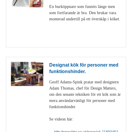
En burköppnare som funnits länge men
som fortfarande är bra. Den brukar vara
monterad undertill på ett överskåp i köket.
Visa detaljer
Designat kök för personer med
funktionshinder.
Geoff Adams-Spink pratar med designern
Adam Thomas, chef för Design Matters,
om den senaste tekniken för ett kök som är
mera användarvänligt för personer med
funktionshinder.
Se videon här:
http://www.bbc.co.uk/news/uk-11893452