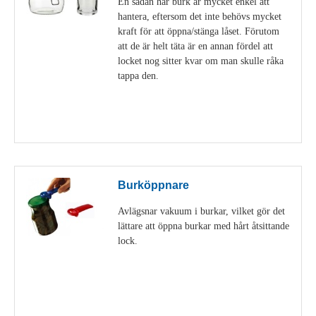
En sådan här burk är mycket enkel att
hantera, eftersom det inte behövs mycket
kraft för att öppna/stänga låset. Förutom
att de är helt täta är en annan fördel att
locket nog sitter kvar om man skulle råka
tappa den.
Visa detaljer
Burköppnare
Avlägsnar vakuum i burkar, vilket gör det
lättare att öppna burkar med hårt åtsittande
lock.