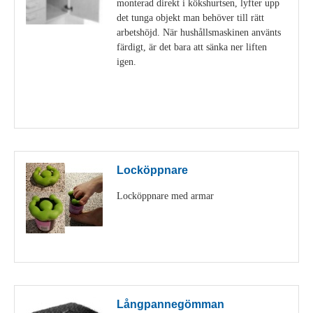
monterad direkt i kökshurtsen, lyfter upp
det tunga objekt man behöver till rätt
arbetshöjd. När hushållsmaskinen använts
färdigt, är det bara att sänka ner liften
igen.
Visa detaljer
Locköppnare
Locköppnare med armar
Visa detaljer
Långpannegömman