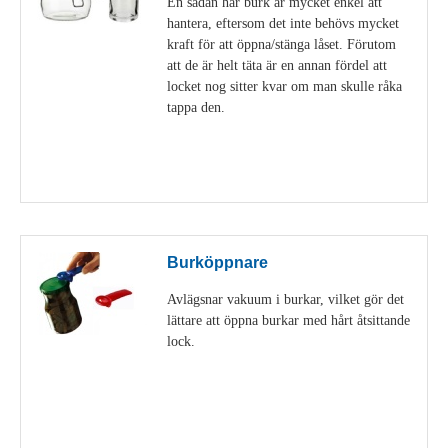
En sådan här burk är mycket enkel att
hantera, eftersom det inte behövs mycket
kraft för att öppna/stänga låset. Förutom
att de är helt täta är en annan fördel att
locket nog sitter kvar om man skulle råka
tappa den.
Visa detaljer
Burköppnare
Avlägsnar vakuum i burkar, vilket gör det
lättare att öppna burkar med hårt åtsittande
lock.