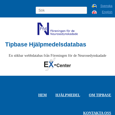
Svenska
English
Tipbase Hjälpmedelsdatabas
En sökbar webbdatabas från Föreningen för de Neurosedynskadade
HEM
HJÄLPMEDEL
OM TIPBASE
KONTAKTA OSS