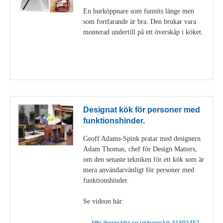
En burköppnare som funnits länge men
som fortfarande är bra. Den brukar vara
monterad undertill på ett överskåp i köket.
Visa detaljer
Designat kök för personer med
funktionshinder.
Geoff Adams-Spink pratar med designern
Adam Thomas, chef för Design Matters,
om den senaste tekniken för ett kök som är
mera användarvänligt för personer med
funktionshinder.
Se videon här:
http://www.bbc.co.uk/news/uk-11893452