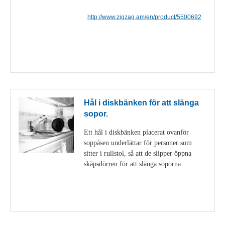
http://www.zigzag.am/en/product/5500692
Visa detaljer
Hål i diskbänken för att slänga
sopor.
Ett hål i diskbänken placerat ovanför
soppåsen underlättar för personer som
sitter i rullstol, så att de slipper öppna
skåpsdörren för att slänga soporna.
Visa detaljer