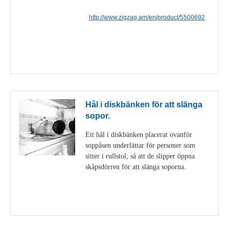
http://www.zigzag.am/en/product/5500692
Visa detaljer
Hål i diskbänken för att slänga
sopor.
Ett hål i diskbänken placerat ovanför
soppåsen underlättar för personer som
sitter i rullstol, så att de slipper öppna
skåpsdörren för att slänga soporna.
Visa detaljer