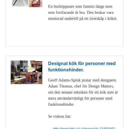
En burköppnare som funnits länge men
som fortfarande är bra. Den brukar vara
monterad undertill på ett överskåp i köket.
Visa detaljer
Designat kök för personer med
funktionshinder.
Geoff Adams-Spink pratar med designern
Adam Thomas, chef för Design Matters,
om den senaste tekniken för ett kök som är
mera användarvänligt för personer med
funktionshinder.
Se videon här:
http://www.bbc.co.uk/news/uk-11893452