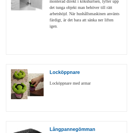
monterad direkt i kökshurtsen, lyfter upp
det tunga objekt man behöver till rätt
arbetshöjd. När hushållsmaskinen använts
färdigt, är det bara att sänka ner liften
igen.
Visa detaljer
Locköppnare
Locköppnare med armar
Visa detaljer
Långpannegömman