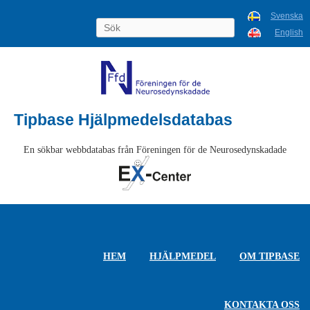
Svenska
English
Tipbase Hjälpmedelsdatabas
En sökbar webbdatabas från Föreningen för de Neurosedynskadade
HEM
HJÄLPMEDEL
OM TIPBASE
KONTAKTA OSS