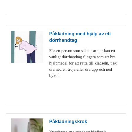
Visa detaljer
Påklädning med hjälp av ett
dörrhandtag
För en person som saknar armar kan ett
vanligt dörrhandtag fungera som ett bra
hjälpmedel för att rätta till klädseln, t ex
dra ned en tröja eller dra upp och ned
byxor.
Visa detaljer
Påklädningskrok
Ytterligare en variant av klädkrok