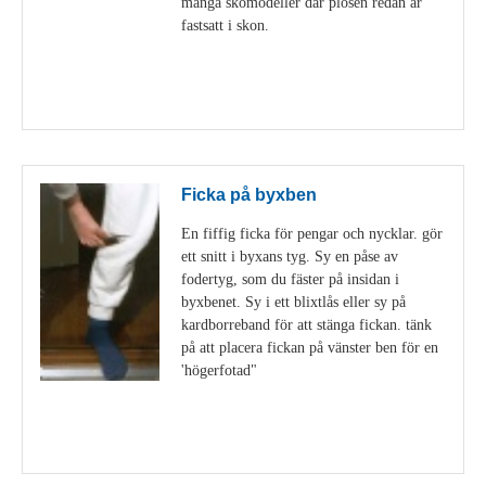
många skomodeller där plösen redan är
fastsatt i skon.
Visa detaljer
Ficka på byxben
En fiffig ficka för pengar och nycklar. gör
ett snitt i byxans tyg. Sy en påse av
fodertyg, som du fäster på insidan i
byxbenet. Sy i ett blixtlås eller sy på
kardborreband för att stänga fickan. tänk
på att placera fickan på vänster ben för en
'högerfotad"
Visa detaljer