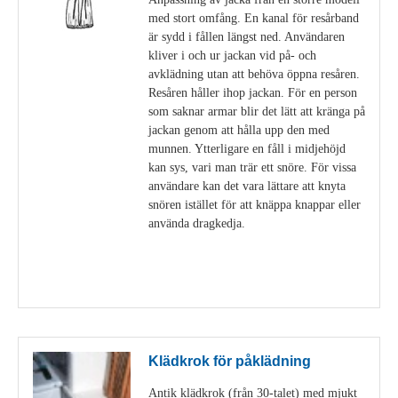
med stort omfång. En kanal för resårband
är sydd i fållen längst ned. Användaren
kliver i och ur jackan vid på- och
avklädning utan att behöva öppna resåren.
Resåren håller ihop jackan. För en person
som saknar armar blir det lätt att kränga på
jackan genom att hålla upp den med
munnen. Ytterligare en fåll i midjehöjd
kan sys, vari man trär ett snöre. För vissa
användare kan det vara lättare att knyta
snören istället för att knäppa knappar eller
använda dragkedja.
Visa detaljer
Klädkrok för påklädning
Antik klädkrok (från 30-talet) med mjukt