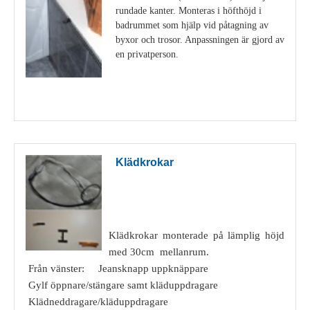
rundade kanter. Monteras i höfthöjd i
badrummet som hjälp vid påtagning av
byxor och trosor. Anpassningen är gjord av
en privatperson.
Visa detaljer
Klädkrokar
Klädkrokar monterade på lämplig höjd
med 30cm mellanrum.
Från vänster: Jeansknapp uppknäppare
Gylf öppnare/stängare samt kläduppdragare
Klädneddragare/kläduppdragare