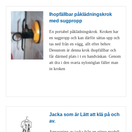
Ihopfällbar påklädningskrok
med sugpropp
En portabel påklädningskrok. Kroken har
en sugpropp och kan därför sättas upp och
tas ned från en vägg, allt efter behov.
Dessutom är denna krok ihopfällbar och
får därmed plats i t ex handväskan. Genom
att dra i den svarta nylonöglan fäller man
in kroken
Visa detaljer
Jacka som är Lätt att klä på och
av.
Anpassning av jacka från en större modell