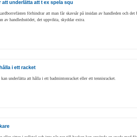
att underlätta att t ex spela squ
rdborrefästen förhindrar att man får skavsår på insidan av handleden och det bli
an av handledsstödet, det uppvikta, skyddar extra.
ålla i ett racket
an underlätta att hålla i ett badmintonracket eller ett tennisracket.
kare
eller sitter i rullstol och inte når ner till backen kan använda en spade med fö