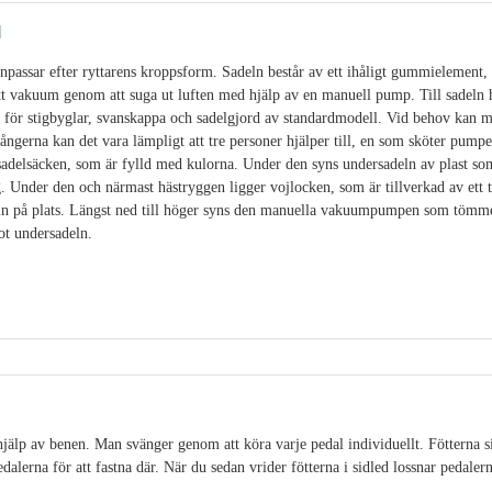
l
passar efter ryttarens kroppsform. Sadeln består av ett ihåligt gummielement, f
tt vakuum genom att suga ut luften med hjälp av en manuell pump. Till sadeln 
 för stigbyglar, svanskappa och sadelgjord av standardmodell. Vid behov kan m
ångerna kan det vara lämpligt att tre personer hjälper till, en som sköter pump
sadelsäcken, som är fylld med kulorna. Under den syns undersadeln av plast som
. Under den och närmast hästryggen ligger vojlocken, som är tillverkad av ett 
eln på plats. Längst ned till höger syns den manuella vakuumpumpen som tömme
ot undersadeln.
älp av benen. Man svänger genom att köra varje pedal individuellt. Fötterna sit
alerna för att fastna där. När du sedan vrider fötterna i sidled lossnar pedalerna