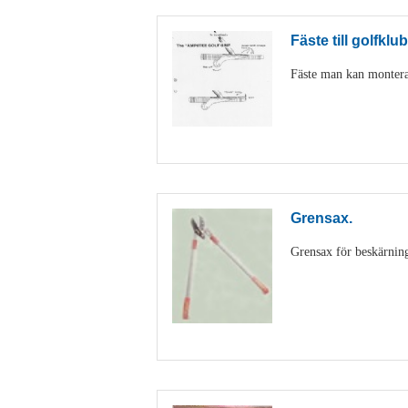
Fäste till golfklu
Fäste man kan montera
Grensax.
Grensax för beskärning