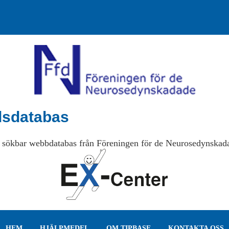
lsdatabas
 sökbar webbdatabas från Föreningen för de Neurosedynskad
HEM
HJÄLPMEDEL
OM TIPBASE
KONTAKTA OSS