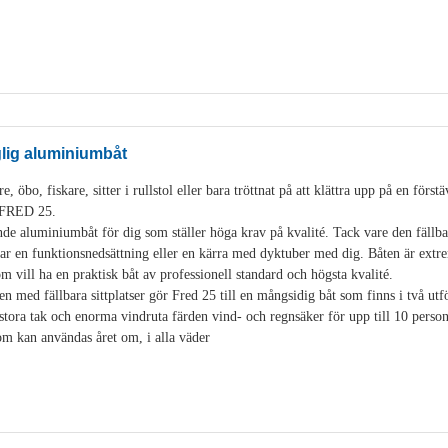
glig aluminiumbåt
, öbo, fiskare, sitter i rullstol eller bara tröttnat på att klättra upp på en för
i FRED 25.
de aluminiumbåt för dig som ställer höga krav på kvalité. Tack vare den fäll
 en funktionsnedsättning eller en kärra med dyktuber med dig. Båten är extre
som vill ha en praktisk båt av professionell standard och högsta kvalité.
en med fällbara sittplatser gör Fred 25 till en mångsidig båt som finns i två u
stora tak och enorma vindruta färden vind- och regnsäker för upp till 10 pers
som kan användas året om, i alla väder