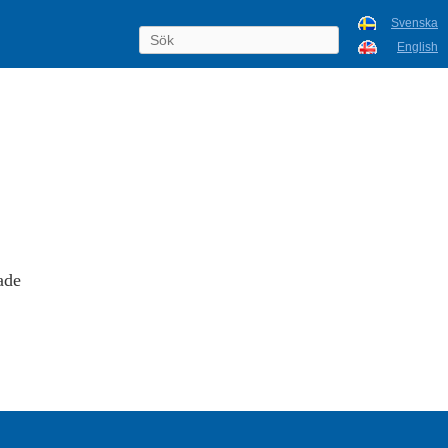
Svenska
English
ade