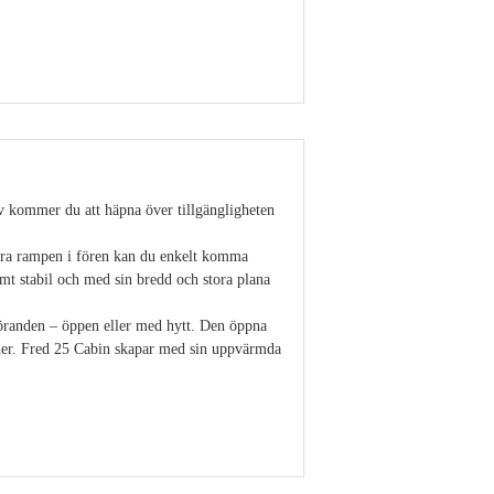
Visa detaljer
stäv kommer du att häpna över tillgängligheten
bara rampen i fören kan du enkelt komma
mt stabil och med sin bredd och stora plana
tföranden – öppen eller med hytt. Den öppna
oner. Fred 25 Cabin skapar med sin uppvärmda
Visa detaljer