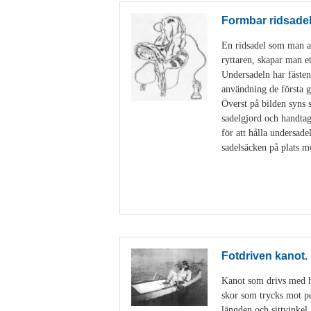
Formbar ridsade
En ridsadel som man an
ryttaren, skapar man e
Undersadeln har fästen
användning de första g
Överst på bilden syns 
sadelgjord och handtag
för att hålla undersad
sadelsäcken på plats m
Fotdriven kanot.
Kanot som drivs med hj
skor som trycks mot ped
längden och sittvinkel.