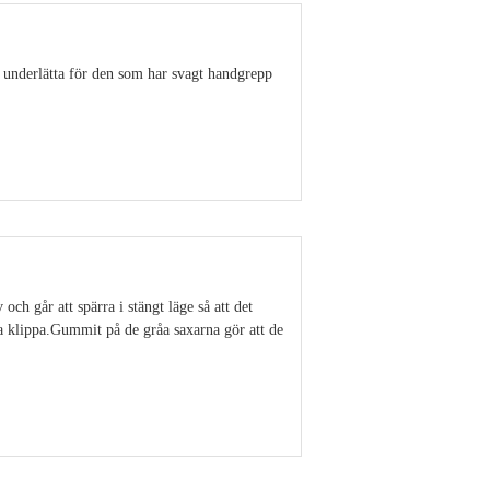
 underlätta för den som har svagt handgrepp
Visa detaljer
ch går att spärra i stängt läge så att det
ka klippa.Gummit på de gråa saxarna gör att de
Visa detaljer