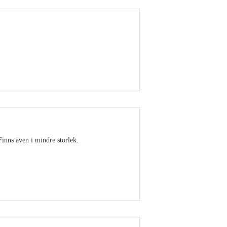
Visa detaljer
Finns även i mindre storlek.
Visa detaljer