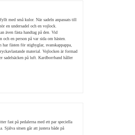
yllt med små kulor. När sadeln anpassats till
hör en undersadel och en vojlock.
an även fästa handtag på den. Vid
en och en person på var sida om hästen.
 har fästen för stigbyglar, svanskappappa,
tryckavlastande material. Vojlocken är formad
r sadelsäcken på luft. Kardborrband håller
Visa detaljer
ter fast på pedalerna med ett par speciella
. Själva sitsen går att justera både på