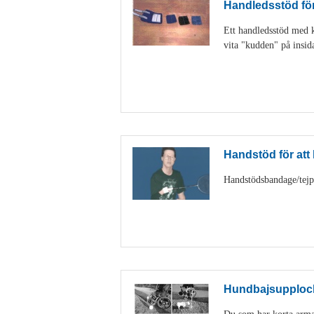
Handledsstöd för 
Ett handledsstöd med ka
vita "kudden" på insid
Handstöd för att h
Handstödsbandage/tejp k
Hundbajsupploc
Du som har korta armar 