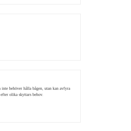
Visa detaljer
en inte behöver hålla bågen, utan kan avfyra
efter olika skyttars behov.
Visa detaljer