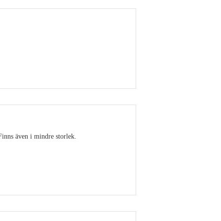
Visa detaljer
Finns även i mindre storlek.
Visa detaljer