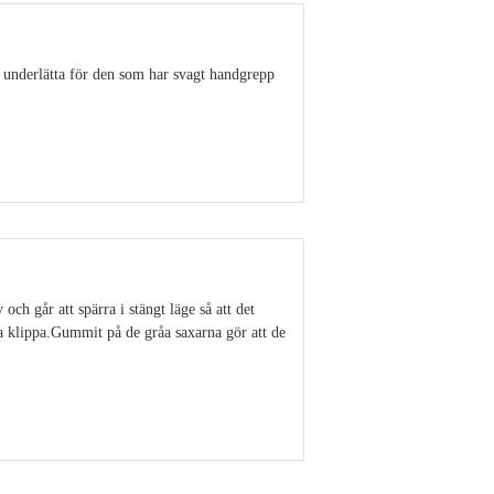
 underlätta för den som har svagt handgrepp
Visa detaljer
ch går att spärra i stängt läge så att det
ka klippa.Gummit på de gråa saxarna gör att de
Visa detaljer