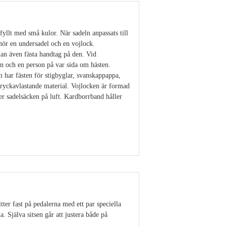
yllt med små kulor. När sadeln anpassats till
hör en undersadel och en vojlock.
an även fästa handtag på den. Vid
en och en person på var sida om hästen.
 har fästen för stigbyglar, svanskappappa,
tryckavlastande material. Vojlocken är formad
r sadelsäcken på luft. Kardborrband håller
Visa detaljer
ter fast på pedalerna med ett par speciella
. Själva sitsen går att justera både på