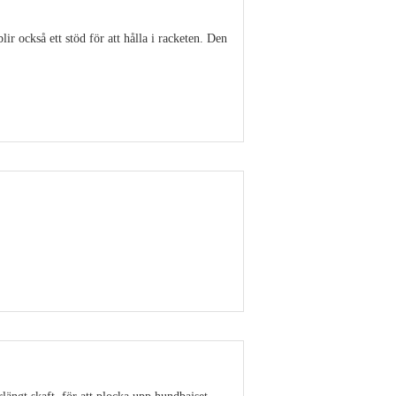
r också ett stöd för att hålla i racketen. Den
Visa detaljer
Visa detaljer
rlängt skaft, för att plocka upp hundbajset.