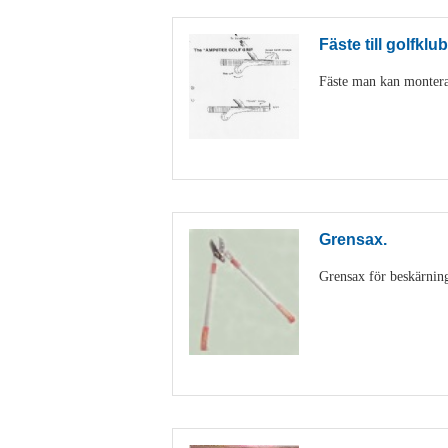
Fäste till golfklu
Fäste man kan montera
Grensax.
Grensax för beskärning