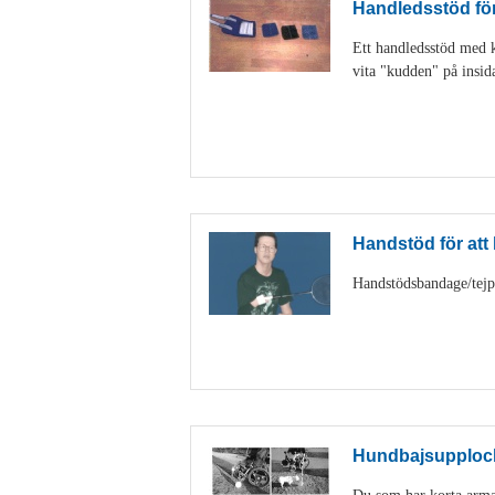
Handledsstöd för 
Ett handledsstöd med ka
vita "kudden" på insid
Handstöd för att h
Handstödsbandage/tejp k
Hundbajsupploc
Du som har korta armar 