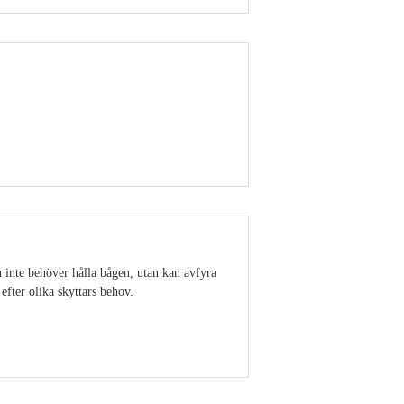
Visa detaljer
en inte behöver hålla bågen, utan kan avfyra
efter olika skyttars behov.
Visa detaljer