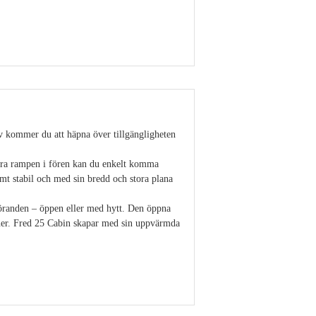
Visa detaljer
stäv kommer du att häpna över tillgängligheten
bara rampen i fören kan du enkelt komma
mt stabil och med sin bredd och stora plana
tföranden – öppen eller med hytt. Den öppna
oner. Fred 25 Cabin skapar med sin uppvärmda
Visa detaljer