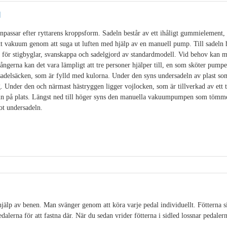
l
passar efter ryttarens kroppsform. Sadeln består av ett ihåligt gummielement, f
tt vakuum genom att suga ut luften med hjälp av en manuell pump. Till sadeln 
 för stigbyglar, svanskappa och sadelgjord av standardmodell. Vid behov kan m
ångerna kan det vara lämpligt att tre personer hjälper till, en som sköter pump
sadelsäcken, som är fylld med kulorna. Under den syns undersadeln av plast som
. Under den och närmast hästryggen ligger vojlocken, som är tillverkad av ett 
eln på plats. Längst ned till höger syns den manuella vakuumpumpen som tömme
ot undersadeln.
älp av benen. Man svänger genom att köra varje pedal individuellt. Fötterna sit
alerna för att fastna där. När du sedan vrider fötterna i sidled lossnar pedalerna