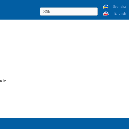
Svenska
English
ade