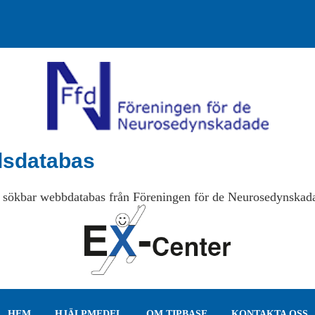
lsdatabas
 sökbar webbdatabas från Föreningen för de Neurosedynskad
HEM
HJÄLPMEDEL
OM TIPBASE
KONTAKTA OSS