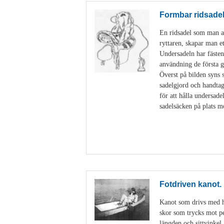
Formbar ridsade
En ridsadel som man an
ryttaren, skapar man e
Undersadeln har fästen
användning de första g
Överst på bilden syns 
sadelgjord och handtag
för att hålla undersad
sadelsäcken på plats m
Fotdriven kanot.
Kanot som drivs med hj
skor som trycks mot ped
längden och sittvinkel.