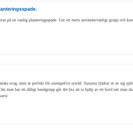
lanteringsspade.
as på en vanlig planteringsspade. Ger ett mera användarvänligt grepp och kan
ska svag, men är perfekt för exempelvis sytråd. Saxarna fjädrar ut av sig själv o
. Om man har ett dåligt handgrepp går det bra att ta hjälp av ett bord när man s
kars)