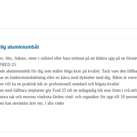
glig aluminiumbåt
, öbo, fiskare, sitter i rullstol eller bara tröttnat på att klättra upp på en för
i FRED 25.
de aluminiumbåt för dig som ställer höga krav på kvalité. Tack vare den fäll
 en funktionsnedsättning eller en kärra med dyktuber med dig. Båten är extre
som vill ha en praktisk båt av professionell standard och högsta kvalité.
en med fällbara sittplatser gör Fred 25 till en mångsidig båt som finns i två u
stora tak och enorma vindruta färden vind- och regnsäker för upp till 10 pers
som kan användas året om, i alla väder