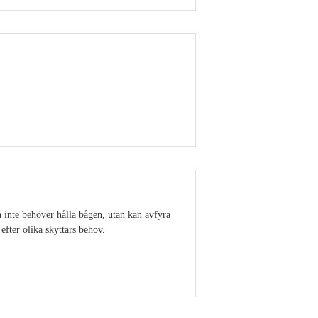
Visa detaljer
en inte behöver hålla bågen, utan kan avfyra
efter olika skyttars behov.
Visa detaljer