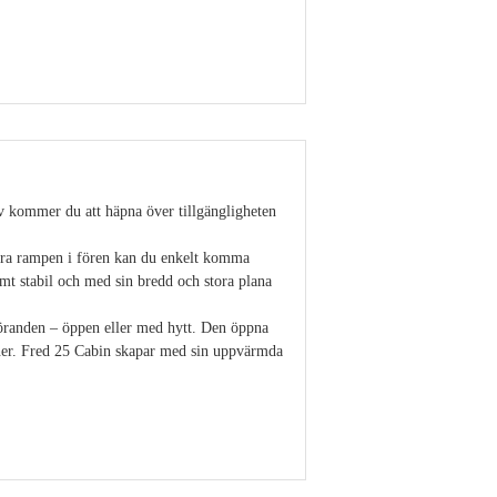
Visa detaljer
stäv kommer du att häpna över tillgängligheten
bara rampen i fören kan du enkelt komma
mt stabil och med sin bredd och stora plana
tföranden – öppen eller med hytt. Den öppna
oner. Fred 25 Cabin skapar med sin uppvärmda
Visa detaljer