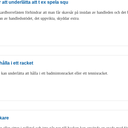
att underlätta att t ex spela squ
rdborrefästen förhindrar att man får skavsår på insidan av handleden och det bli
an av handledsstödet, det uppvikta, skyddar extra.
ålla i ett racket
an underlätta att hålla i ett badmintonracket eller ett tennisracket.
kare
eller sitter i rullstol och inte når ner till backen kan använda en spade med fö