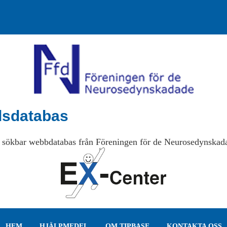
lsdatabas
 sökbar webbdatabas från Föreningen för de Neurosedynskad
HEM
HJÄLPMEDEL
OM TIPBASE
KONTAKTA OSS