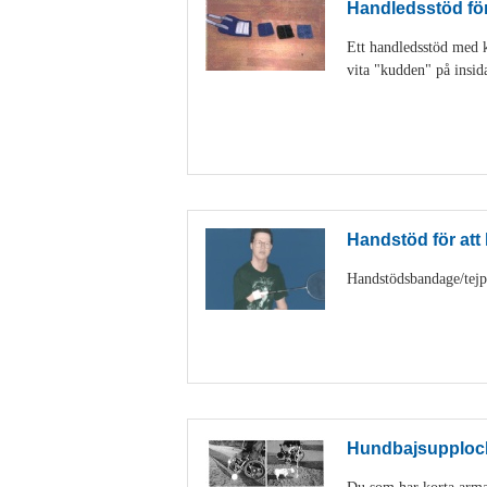
Handledsstöd för 
Ett handledsstöd med ka
vita "kudden" på insid
Handstöd för att h
Handstödsbandage/tejp k
Hundbajsupploc
Du som har korta armar 