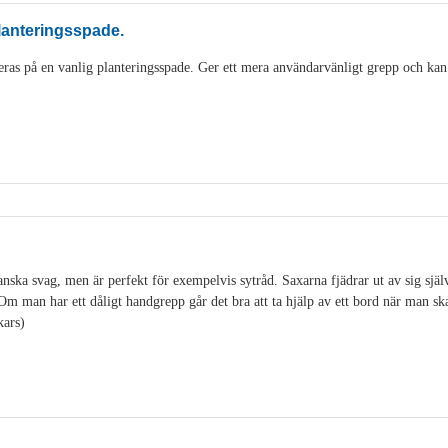
lanteringsspade.
as på en vanlig planteringsspade. Ger ett mera användarvänligt grepp och kan
ska svag, men är perfekt för exempelvis sytråd. Saxarna fjädrar ut av sig själv o
. Om man har ett dåligt handgrepp går det bra att ta hjälp av ett bord när man s
kars)