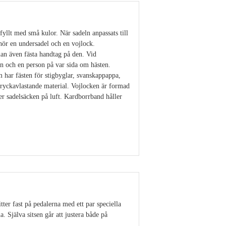
yllt med små kulor. När sadeln anpassats till
hör en undersadel och en vojlock.
an även fästa handtag på den. Vid
en och en person på var sida om hästen.
 har fästen för stigbyglar, svanskappappa,
tryckavlastande material. Vojlocken är formad
r sadelsäcken på luft. Kardborrband håller
Visa detaljer
ter fast på pedalerna med ett par speciella
. Själva sitsen går att justera både på