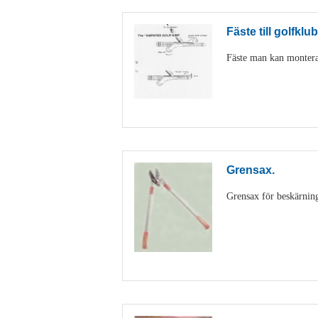
Fäste till golfklu
Fäste man kan montera
Grensax.
Grensax för beskärning