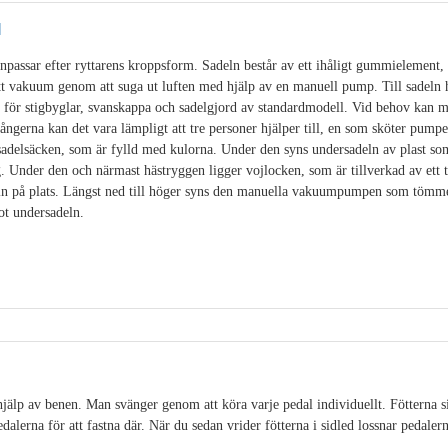
l
passar efter ryttarens kroppsform. Sadeln består av ett ihåligt gummielement, f
tt vakuum genom att suga ut luften med hjälp av en manuell pump. Till sadeln 
 för stigbyglar, svanskappa och sadelgjord av standardmodell. Vid behov kan m
ångerna kan det vara lämpligt att tre personer hjälper till, en som sköter pump
sadelsäcken, som är fylld med kulorna. Under den syns undersadeln av plast som
. Under den och närmast hästryggen ligger vojlocken, som är tillverkad av ett 
eln på plats. Längst ned till höger syns den manuella vakuumpumpen som tömme
ot undersadeln.
älp av benen. Man svänger genom att köra varje pedal individuellt. Fötterna sit
alerna för att fastna där. När du sedan vrider fötterna i sidled lossnar pedalerna