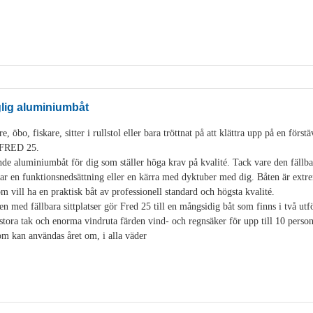
glig aluminiumbåt
, öbo, fiskare, sitter i rullstol eller bara tröttnat på att klättra upp på en för
i FRED 25.
de aluminiumbåt för dig som ställer höga krav på kvalité. Tack vare den fäll
 en funktionsnedsättning eller en kärra med dyktuber med dig. Båten är extre
som vill ha en praktisk båt av professionell standard och högsta kvalité.
en med fällbara sittplatser gör Fred 25 till en mångsidig båt som finns i två u
stora tak och enorma vindruta färden vind- och regnsäker för upp till 10 pers
som kan användas året om, i alla väder