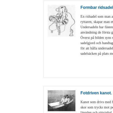
Formbar ridsade
En ridsadel som man an
ryttaren, skapar man e
Undersadeln har fästen
användning de första g
Överst på bilden syns 
sadelgjord och handtag
för att hålla undersad
sadelsäcken på plats m
Fotdriven kanot.
Kanot som drivs med hj
skor som trycks mot ped
längden och sittvinkel.