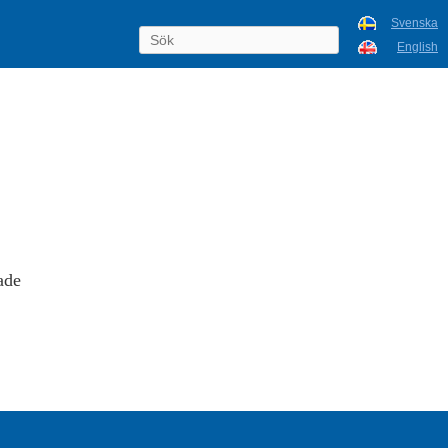
Svenska
English
ade