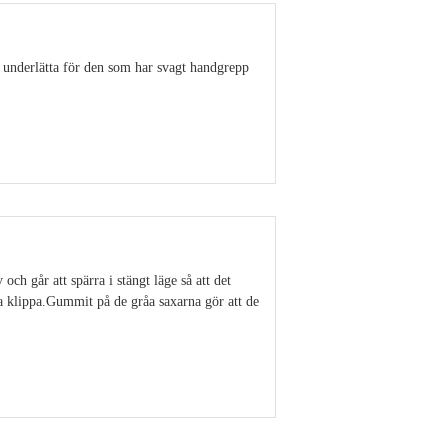
 underlätta för den som har svagt handgrepp
Visa detaljer
ch går att spärra i stängt läge så att det
ka klippa.Gummit på de gråa saxarna gör att de
Visa detaljer