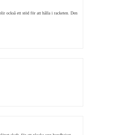
r också ett stöd för att hålla i racketen. Den
Visa detaljer
Visa detaljer
rlängt skaft, för att plocka upp hundbajset.