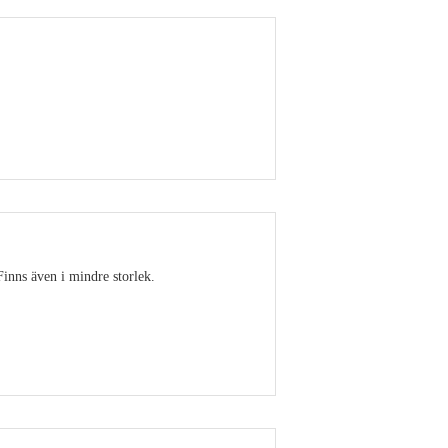
Visa detaljer
Finns även i mindre storlek.
Visa detaljer