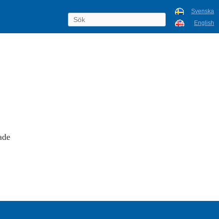
Svenska
English
ade