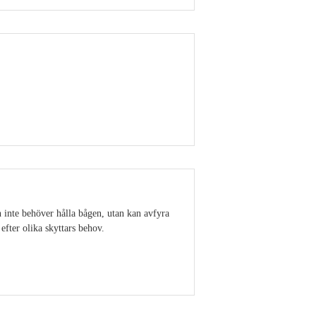
Visa detaljer
en inte behöver hålla bågen, utan kan avfyra
efter olika skyttars behov.
Visa detaljer