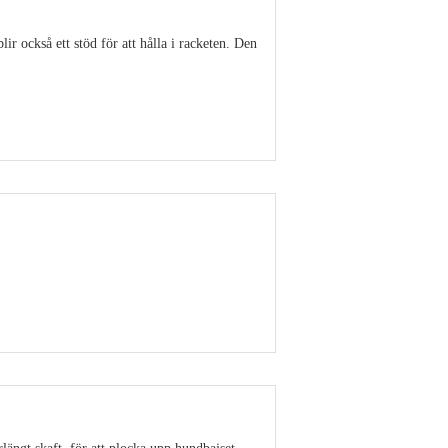
r också ett stöd för att hålla i racketen. Den
Visa detaljer
Visa detaljer
rlängt skaft, för att plocka upp hundbajset.