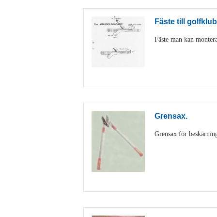
Fäste till golfklu
Fäste man kan montera
Grensax.
Grensax för beskärning