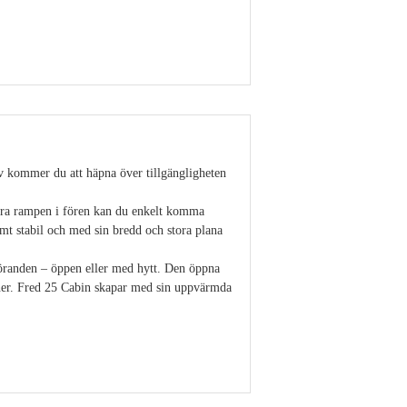
Visa detaljer
stäv kommer du att häpna över tillgängligheten
bara rampen i fören kan du enkelt komma
mt stabil och med sin bredd och stora plana
tföranden – öppen eller med hytt. Den öppna
oner. Fred 25 Cabin skapar med sin uppvärmda
Visa detaljer