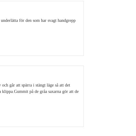
 underlätta för den som har svagt handgrepp
Visa detaljer
ch går att spärra i stängt läge så att det
ka klippa.Gummit på de gråa saxarna gör att de
Visa detaljer