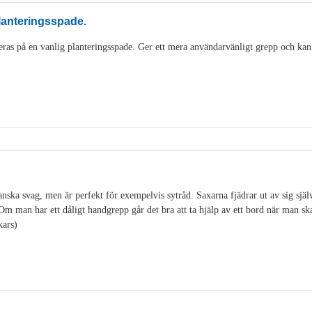
lanteringsspade.
as på en vanlig planteringsspade. Ger ett mera användarvänligt grepp och kan
ska svag, men är perfekt för exempelvis sytråd. Saxarna fjädrar ut av sig själv o
. Om man har ett dåligt handgrepp går det bra att ta hjälp av ett bord när man s
kars)