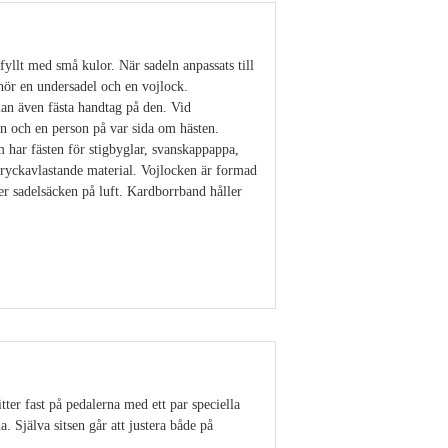
yllt med små kulor. När sadeln anpassats till
hör en undersadel och en vojlock.
an även fästa handtag på den. Vid
en och en person på var sida om hästen.
 har fästen för stigbyglar, svanskappappa,
tryckavlastande material. Vojlocken är formad
r sadelsäcken på luft. Kardborrband håller
Visa detaljer
ter fast på pedalerna med ett par speciella
. Själva sitsen går att justera både på