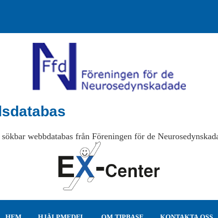
lsdatabas
 sökbar webbdatabas från Föreningen för de Neurosedynskad
HEM
HJÄLPMEDEL
OM TIPBASE
KONTAKTA OSS