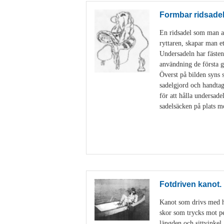
Formbar ridsade
En ridsadel som man an
ryttaren, skapar man e
Undersadeln har fästen
användning de första g
Överst på bilden syns 
sadelgjord och handtag
för att hålla undersad
sadelsäcken på plats m
Fotdriven kanot.
Kanot som drivs med hj
skor som trycks mot ped
längden och sittvinkel.