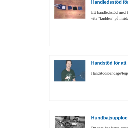
Handledsstöd för 
Ett handledsstöd med ka
vita "kudden" på insid
Handstöd för att h
Handstödsbandage/tejp k
Hundbajsupploc
Du som har korta armar 