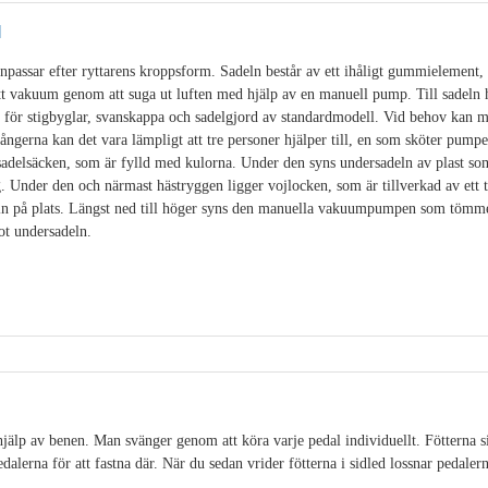
l
passar efter ryttarens kroppsform. Sadeln består av ett ihåligt gummielement, f
tt vakuum genom att suga ut luften med hjälp av en manuell pump. Till sadeln 
 för stigbyglar, svanskappa och sadelgjord av standardmodell. Vid behov kan m
ångerna kan det vara lämpligt att tre personer hjälper till, en som sköter pump
sadelsäcken, som är fylld med kulorna. Under den syns undersadeln av plast som
. Under den och närmast hästryggen ligger vojlocken, som är tillverkad av ett 
eln på plats. Längst ned till höger syns den manuella vakuumpumpen som tömme
ot undersadeln.
älp av benen. Man svänger genom att köra varje pedal individuellt. Fötterna sit
alerna för att fastna där. När du sedan vrider fötterna i sidled lossnar pedalerna