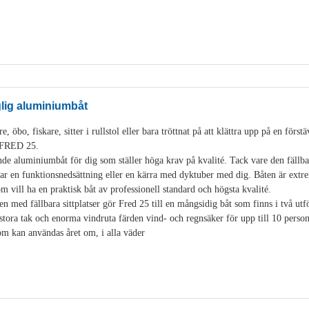
glig aluminiumbåt
, öbo, fiskare, sitter i rullstol eller bara tröttnat på att klättra upp på en för
i FRED 25.
de aluminiumbåt för dig som ställer höga krav på kvalité. Tack vare den fäll
 en funktionsnedsättning eller en kärra med dyktuber med dig. Båten är extre
som vill ha en praktisk båt av professionell standard och högsta kvalité.
en med fällbara sittplatser gör Fred 25 till en mångsidig båt som finns i två u
stora tak och enorma vindruta färden vind- och regnsäker för upp till 10 pers
som kan användas året om, i alla väder