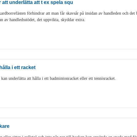
att underlätta att t ex spela squ
rdborrefästen förhindrar att man får skavsår på insidan av handleden och det bli
an av handledsstödet, det uppvikta, skyddar extra.
ålla i ett racket
an underlätta att hålla i ett badmintonracket eller ett tennisracket.
kare
eller sitter i rullstol och inte når ner till backen kan använda en spade med fö