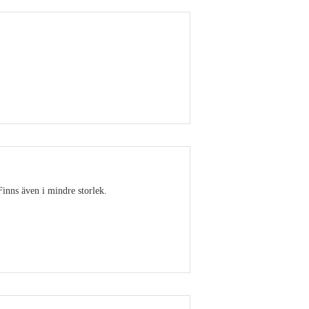
Visa detaljer
Finns även i mindre storlek.
Visa detaljer