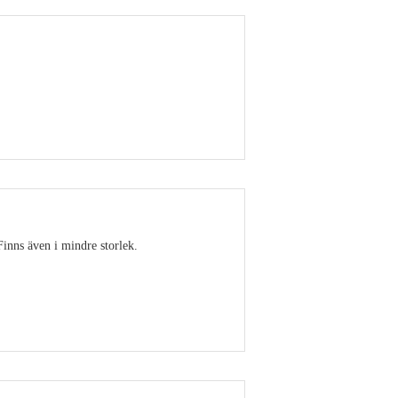
Visa detaljer
Finns även i mindre storlek.
Visa detaljer