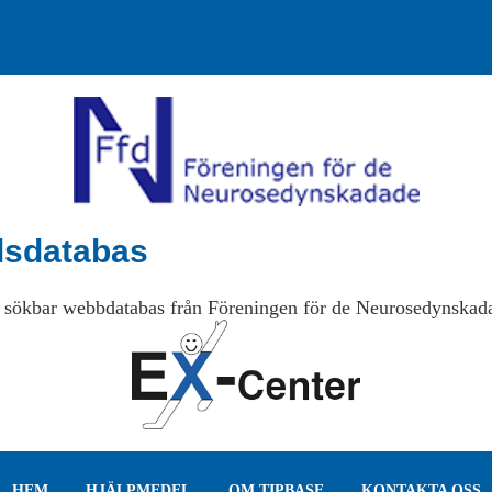
lsdatabas
 sökbar webbdatabas från Föreningen för de Neurosedynskad
HEM
HJÄLPMEDEL
OM TIPBASE
KONTAKTA OSS