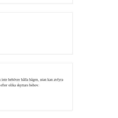
Visa detaljer
en inte behöver hålla bågen, utan kan avfyra
efter olika skyttars behov.
Visa detaljer