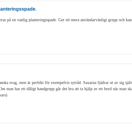
lanteringsspade.
as på en vanlig planteringsspade. Ger ett mera användarvänligt grepp och kan
ska svag, men är perfekt för exempelvis sytråd. Saxarna fjädrar ut av sig själv o
. Om man har ett dåligt handgrepp går det bra att ta hjälp av ett bord när man s
kars)