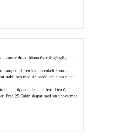
Visa detaljer
stäv kommer du att häpna över tillgängligheten
bara rampen i fören kan du enkelt komma
mt stabil och med sin bredd och stora plana
tföranden – öppen eller med hytt. Den öppna
oner. Fred 25 Cabin skapar med sin uppvärmda
Visa detaljer