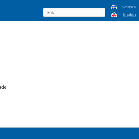
Svenska
English
ade