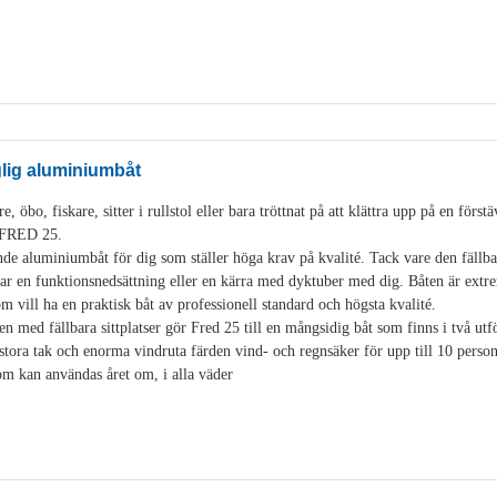
glig aluminiumbåt
, öbo, fiskare, sitter i rullstol eller bara tröttnat på att klättra upp på en för
i FRED 25.
de aluminiumbåt för dig som ställer höga krav på kvalité. Tack vare den fäll
 en funktionsnedsättning eller en kärra med dyktuber med dig. Båten är extre
som vill ha en praktisk båt av professionell standard och högsta kvalité.
en med fällbara sittplatser gör Fred 25 till en mångsidig båt som finns i två u
stora tak och enorma vindruta färden vind- och regnsäker för upp till 10 pers
som kan användas året om, i alla väder