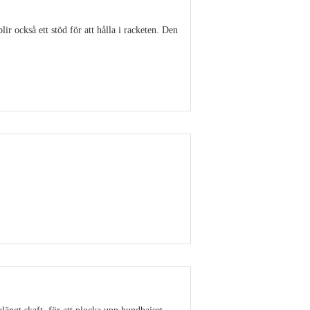
r också ett stöd för att hålla i racketen. Den
Visa detaljer
Visa detaljer
rlängt skaft, för att plocka upp hundbajset.