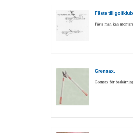
Fäste till golfklu
Fäste man kan montera
Grensax.
Grensax för beskärning