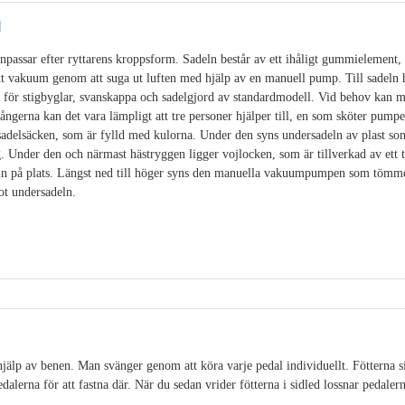
l
passar efter ryttarens kroppsform. Sadeln består av ett ihåligt gummielement, f
tt vakuum genom att suga ut luften med hjälp av en manuell pump. Till sadeln 
 för stigbyglar, svanskappa och sadelgjord av standardmodell. Vid behov kan m
ångerna kan det vara lämpligt att tre personer hjälper till, en som sköter pump
sadelsäcken, som är fylld med kulorna. Under den syns undersadeln av plast som
. Under den och närmast hästryggen ligger vojlocken, som är tillverkad av ett 
eln på plats. Längst ned till höger syns den manuella vakuumpumpen som tömme
ot undersadeln.
älp av benen. Man svänger genom att köra varje pedal individuellt. Fötterna sit
alerna för att fastna där. När du sedan vrider fötterna i sidled lossnar pedalerna