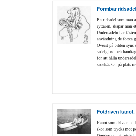
Formbar ridsade
En ridsadel som man an
ryttaren, skapar man e
Undersadeln har fästen
användning de första g
Överst på bilden syns 
sadelgjord och handtag
för att hålla undersad
sadelsäcken på plats m
Fotdriven kanot.
Kanot som drivs med hj
skor som trycks mot ped
längden och sittvinkel.