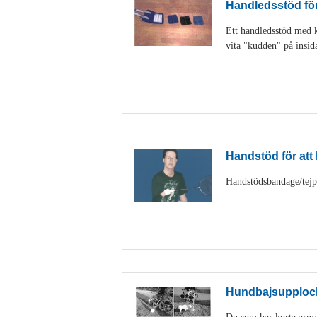
Handledsstöd för 
Ett handledsstöd med ka
vita "kudden" på insid
Handstöd för att h
Handstödsbandage/tejp k
Hundbajsupploc
Du som har korta armar 