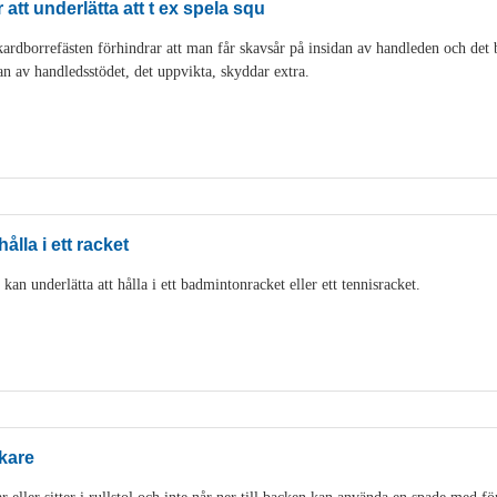
att underlätta att t ex spela squ
rdborrefästen förhindrar att man får skavsår på insidan av handleden och det bli
an av handledsstödet, det uppvikta, skyddar extra.
ålla i ett racket
an underlätta att hålla i ett badmintonracket eller ett tennisracket.
kare
eller sitter i rullstol och inte når ner till backen kan använda en spade med fö