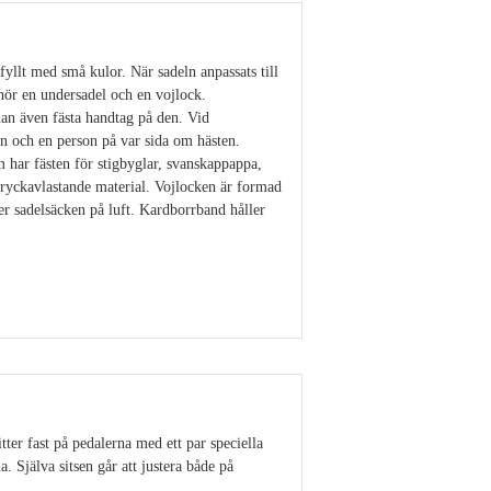
yllt med små kulor. När sadeln anpassats till
hör en undersadel och en vojlock.
an även fästa handtag på den. Vid
en och en person på var sida om hästen.
 har fästen för stigbyglar, svanskappappa,
tryckavlastande material. Vojlocken är formad
r sadelsäcken på luft. Kardborrband håller
Visa detaljer
ter fast på pedalerna med ett par speciella
. Själva sitsen går att justera både på