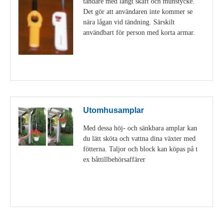
tändare med långt skaft och munstycke.
Det gör att användaren inte kommer se
nära lågan vid tändning. Särskilt
användbart för person med korta armar.
Visa detaljer
Utomhusamplar
Med dessa höj- och sänkbara amplar kan
du lätt sköta och vattna dina växter med
fötterna. Taljor och block kan köpas på t
ex båttillbehörsaffärer
Visa detaljer