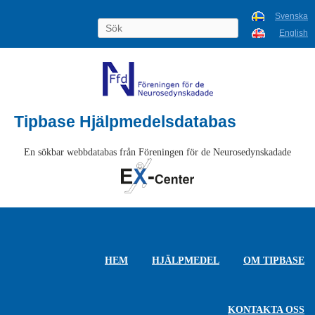
Svenska
English
Tipbase Hjälpmedelsdatabas
En sökbar webbdatabas från Föreningen för de Neurosedynskadade
HEM
HJÄLPMEDEL
OM TIPBASE
KONTAKTA OSS