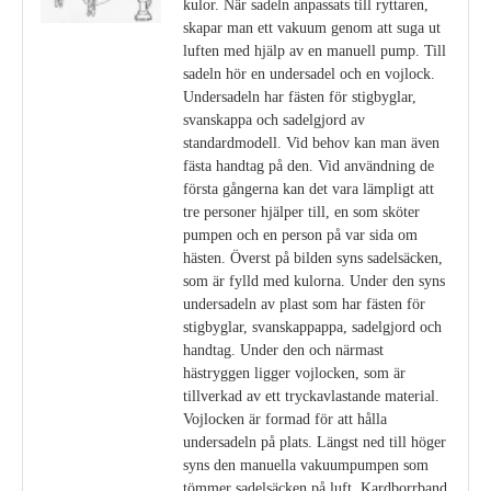
kulor. När sadeln anpassats till ryttaren,
skapar man ett vakuum genom att suga ut
luften med hjälp av en manuell pump. Till
sadeln hör en undersadel och en vojlock.
Undersadeln har fästen för stigbyglar,
svanskappa och sadelgjord av
standardmodell. Vid behov kan man även
fästa handtag på den. Vid användning de
första gångerna kan det vara lämpligt att
tre personer hjälper till, en som sköter
pumpen och en person på var sida om
hästen. Överst på bilden syns sadelsäcken,
som är fylld med kulorna. Under den syns
undersadeln av plast som har fästen för
stigbyglar, svanskappappa, sadelgjord och
handtag. Under den och närmast
hästryggen ligger vojlocken, som är
tillverkad av ett tryckavlastande material.
Vojlocken är formad för att hålla
undersadeln på plats. Längst ned till höger
syns den manuella vakuumpumpen som
tömmer sadelsäcken på luft. Kardborrband