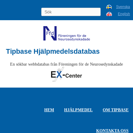
Svenska
English
Tipbase Hjälpmedelsdatabas
En sökbar webbdatabas från Föreningen för de Neurosedynskadade
HEM
HJÄLPMEDEL
OM TIPBASE
KONTAKTA OSS