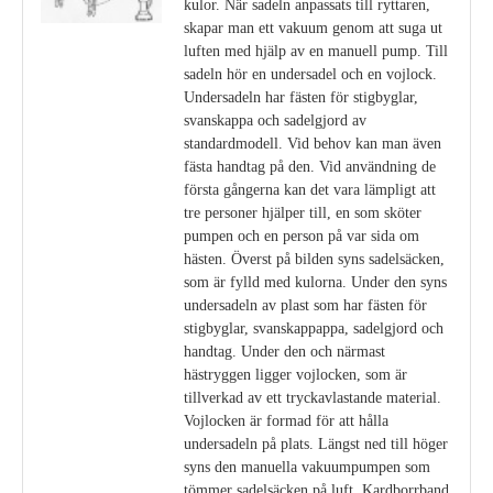
kulor. När sadeln anpassats till ryttaren,
skapar man ett vakuum genom att suga ut
luften med hjälp av en manuell pump. Till
sadeln hör en undersadel och en vojlock.
Undersadeln har fästen för stigbyglar,
svanskappa och sadelgjord av
standardmodell. Vid behov kan man även
fästa handtag på den. Vid användning de
första gångerna kan det vara lämpligt att
tre personer hjälper till, en som sköter
pumpen och en person på var sida om
hästen. Överst på bilden syns sadelsäcken,
som är fylld med kulorna. Under den syns
undersadeln av plast som har fästen för
stigbyglar, svanskappappa, sadelgjord och
handtag. Under den och närmast
hästryggen ligger vojlocken, som är
tillverkad av ett tryckavlastande material.
Vojlocken är formad för att hålla
undersadeln på plats. Längst ned till höger
syns den manuella vakuumpumpen som
tömmer sadelsäcken på luft. Kardborrband