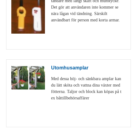
tändare med långt skaft och munstycke.
Det gör att användaren inte kommer se
nära lågan vid tändning. Särskilt
användbart för person med korta armar.
Visa detaljer
Utomhusamplar
Med dessa höj- och sänkbara amplar kan
du lätt sköta och vattna dina växter med
fötterna. Taljor och block kan köpas på t
ex båttillbehörsaffärer
Visa detaljer