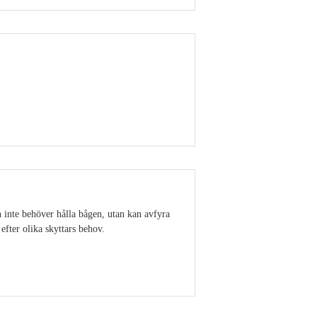
Visa detaljer
en inte behöver hålla bågen, utan kan avfyra
efter olika skyttars behov.
Visa detaljer