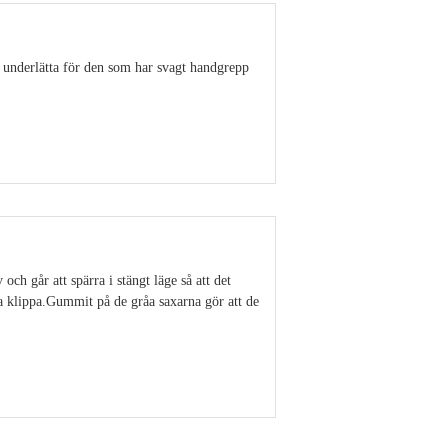
 underlätta för den som har svagt handgrepp
Visa detaljer
ch går att spärra i stängt läge så att det
ka klippa.Gummit på de gråa saxarna gör att de
Visa detaljer