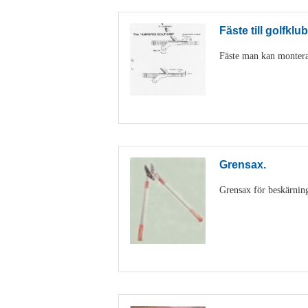
Fäste till golfklu
Fäste man kan montera
Grensax.
Grensax för beskärning