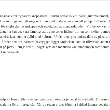
l
passar efter ryttarens kroppsform. Sadeln består av ett ihåligt gummielement, f
tt vakuum genom att suga ut luften med hjälp av en manuell pump. Till sadeln 
 för stigbyglar, svanskappa och sadelgjord av standardmodell. Vid behov kan m
ångerna kan det vara lämpligt att tre personer hjälper till, en som sköter pump
sadelsäcken, som är fylld med kulorna. Under den syns undersadeln av plast som
. Under den och närmast hästryggen ligger vojlocken, som är tillverkad av ett 
eln på plats. Längst ned till höger syns den manuella vakuumpumpen som tömme
ot undersadeln.
älp av benen. Man svänger genom att köra varje pedal individuellt. Fötterna sit
alerna för att fastna där. När du sedan vrider fötterna i sidled lossnar pedalerna