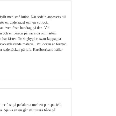
yllt med små kulor. När sadeln anpassats till
hör en undersadel och en vojlock.
an även fästa handtag på den. Vid
en och en person på var sida om hästen.
 har fästen för stigbyglar, svanskappappa,
tryckavlastande material. Vojlocken är formad
r sadelsäcken på luft. Kardborrband håller
Visa detaljer
ter fast på pedalerna med ett par speciella
. Själva sitsen går att justera både på