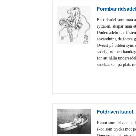
Formbar ridsade
En ridsadel som man an
ryttaren, skapar man e
Undersadeln har fästen
användning de första g
Överst på bilden syns 
sadelgjord och handtag
för att hålla undersad
sadelsäcken på plats m
Fotdriven kanot.
Kanot som drivs med hj
skor som trycks mot ped
längden och sittvinkel.