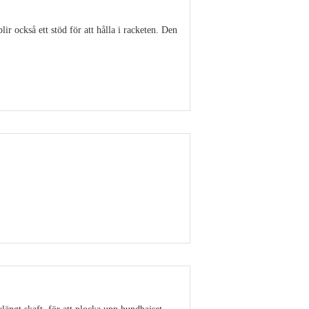
r också ett stöd för att hålla i racketen. Den
Visa detaljer
Visa detaljer
rlängt skaft, för att plocka upp hundbajset.