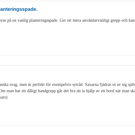
lanteringsspade.
as på en vanlig planteringsspade. Ger ett mera användarvänligt grepp och kan
ska svag, men är perfekt för exempelvis sytråd. Saxarna fjädrar ut av sig själv o
. Om man har ett dåligt handgrepp går det bra att ta hjälp av ett bord när man s
kars)