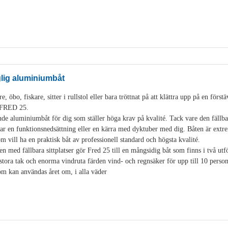
glig aluminiumbåt
, öbo, fiskare, sitter i rullstol eller bara tröttnat på att klättra upp på en för
i FRED 25.
de aluminiumbåt för dig som ställer höga krav på kvalité. Tack vare den fäll
 en funktionsnedsättning eller en kärra med dyktuber med dig. Båten är extre
som vill ha en praktisk båt av professionell standard och högsta kvalité.
en med fällbara sittplatser gör Fred 25 till en mångsidig båt som finns i två u
stora tak och enorma vindruta färden vind- och regnsäker för upp till 10 pers
som kan användas året om, i alla väder