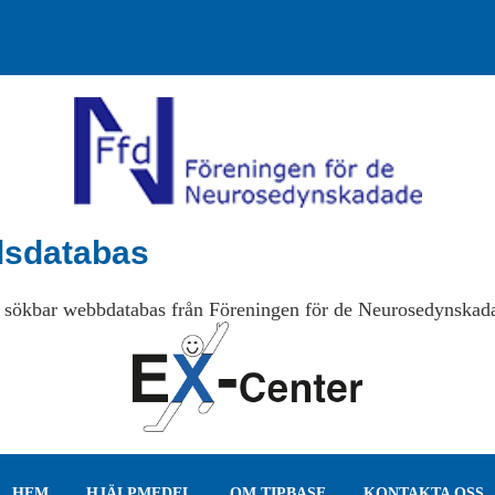
lsdatabas
 sökbar webbdatabas från Föreningen för de Neurosedynskad
HEM
HJÄLPMEDEL
OM TIPBASE
KONTAKTA OSS