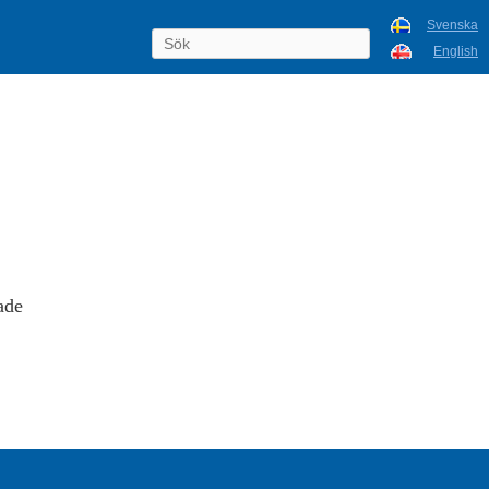
Svenska
English
ade