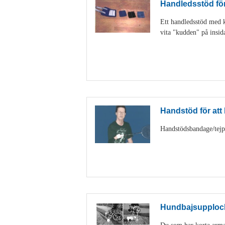
Handledsstöd för 
Ett handledsstöd med ka
vita "kudden" på insid
Handstöd för att h
Handstödsbandage/tejp k
Hundbajsupploc
Du som har korta armar 