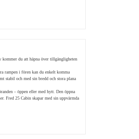
Visa detaljer
stäv kommer du att häpna över tillgängligheten
bara rampen i fören kan du enkelt komma
mt stabil och med sin bredd och stora plana
tföranden – öppen eller med hytt. Den öppna
oner. Fred 25 Cabin skapar med sin uppvärmda
Visa detaljer