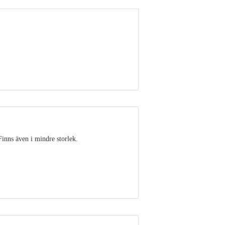
Visa detaljer
Finns även i mindre storlek.
Visa detaljer