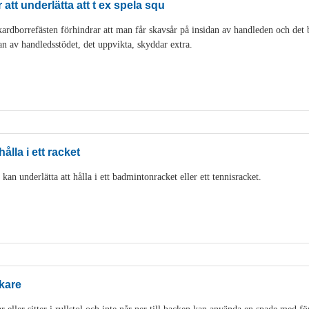
att underlätta att t ex spela squ
rdborrefästen förhindrar att man får skavsår på insidan av handleden och det bli
an av handledsstödet, det uppvikta, skyddar extra.
ålla i ett racket
an underlätta att hålla i ett badmintonracket eller ett tennisracket.
kare
eller sitter i rullstol och inte når ner till backen kan använda en spade med fö