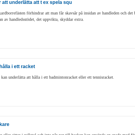
att underlätta att t ex spela squ
rdborrefästen förhindrar att man får skavsår på insidan av handleden och det bli
an av handledsstödet, det uppvikta, skyddar extra.
ålla i ett racket
an underlätta att hålla i ett badmintonracket eller ett tennisracket.
kare
eller sitter i rullstol och inte når ner till backen kan använda en spade med fö