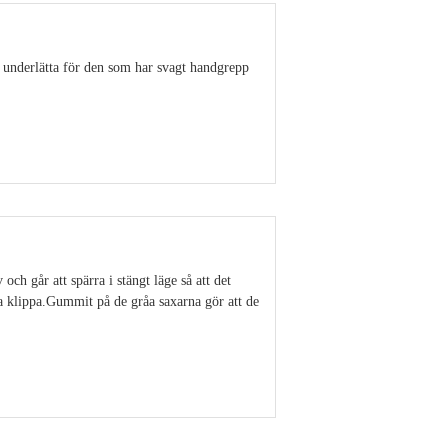
 underlätta för den som har svagt handgrepp
Visa detaljer
ch går att spärra i stängt läge så att det
ka klippa.Gummit på de gråa saxarna gör att de
Visa detaljer