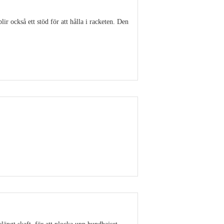
r också ett stöd för att hålla i racketen. Den
Visa detaljer
Visa detaljer
rlängt skaft, för att plocka upp hundbajset.