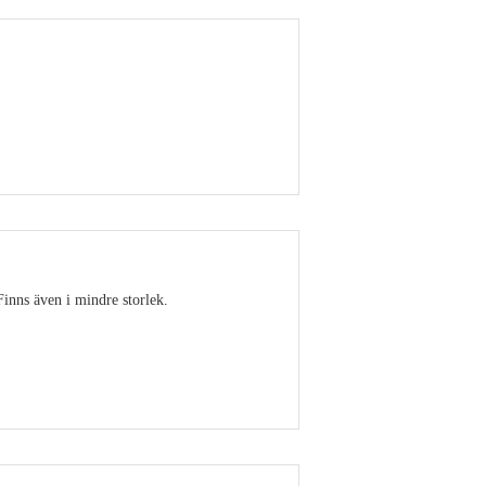
Visa detaljer
Finns även i mindre storlek.
Visa detaljer