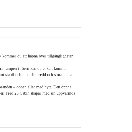
Visa detaljer
stäv kommer du att häpna över tillgängligheten
bara rampen i fören kan du enkelt komma
mt stabil och med sin bredd och stora plana
tföranden – öppen eller med hytt. Den öppna
oner. Fred 25 Cabin skapar med sin uppvärmda
Visa detaljer