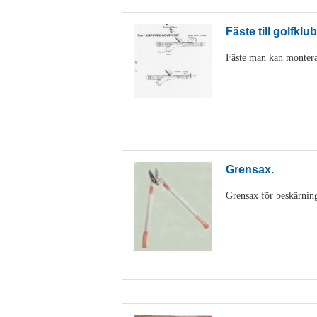
Fäste till golfklu
Fäste man kan montera
Grensax.
Grensax för beskärning