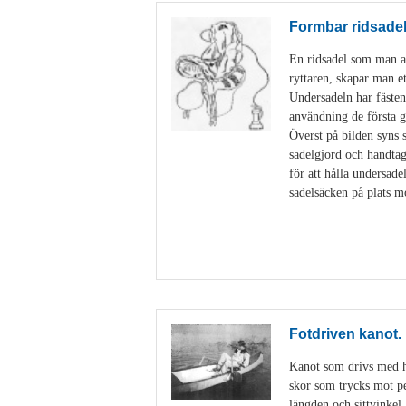
Formbar ridsade
En ridsadel som man an
ryttaren, skapar man e
Undersadeln har fästen
användning de första g
Överst på bilden syns 
sadelgjord och handtag
för att hålla undersad
sadelsäcken på plats m
Fotdriven kanot.
Kanot som drivs med hj
skor som trycks mot ped
längden och sittvinkel.