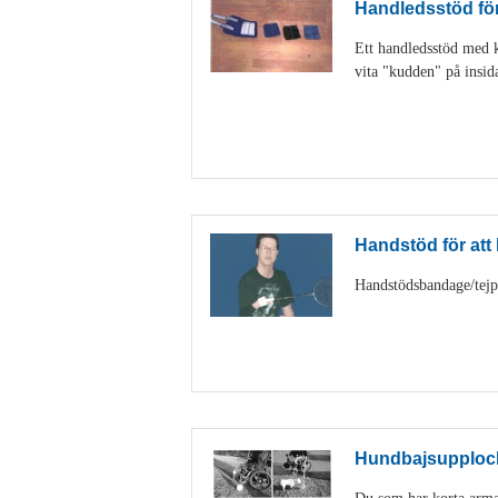
Handledsstöd för 
Ett handledsstöd med ka
vita "kudden" på insid
Handstöd för att h
Handstödsbandage/tejp k
Hundbajsupploc
Du som har korta armar 