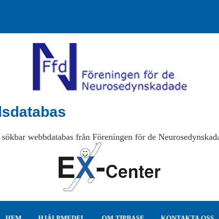
lsdatabas
 sökbar webbdatabas från Föreningen för de Neurosedynskad
HEM
HJÄLPMEDEL
OM TIPBASE
KONTAKTA OSS