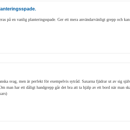
lanteringsspade.
as på en vanlig planteringsspade. Ger ett mera användarvänligt grepp och kan
ska svag, men är perfekt för exempelvis sytråd. Saxarna fjädrar ut av sig själv o
. Om man har ett dåligt handgrepp går det bra att ta hjälp av ett bord när man s
kars)