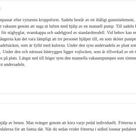
l
passar efter ryttarens kroppsform. Sadeln består av ett ihåligt gummielement, f
tt vakuum genom att suga ut luften med hjälp av en manuell pump. Till sadeln 
 för stigbyglar, svanskappa och sadelgjord av standardmodell. Vid behov kan m
ångerna kan det vara lämpligt att tre personer hjälper till, en som sköter pump
sadelsäcken, som är fylld med kulorna. Under den syns undersadeln av plast som
. Under den och närmast hästryggen ligger vojlocken, som är tillverkad av ett 
eln på plats. Längst ned till höger syns den manuella vakuumpumpen som tömme
ot undersadeln.
älp av benen. Man svänger genom att köra varje pedal individuellt. Fötterna sit
alerna för att fastna där. När du sedan vrider fötterna i sidled lossnar pedalerna