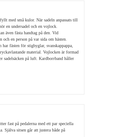
yllt med små kulor. När sadeln anpassats till
hör en undersadel och en vojlock.
an även fästa handtag på den. Vid
en och en person på var sida om hästen.
 har fästen för stigbyglar, svanskappappa,
tryckavlastande material. Vojlocken är formad
r sadelsäcken på luft. Kardborrband håller
Visa detaljer
ter fast på pedalerna med ett par speciella
. Själva sitsen går att justera både på