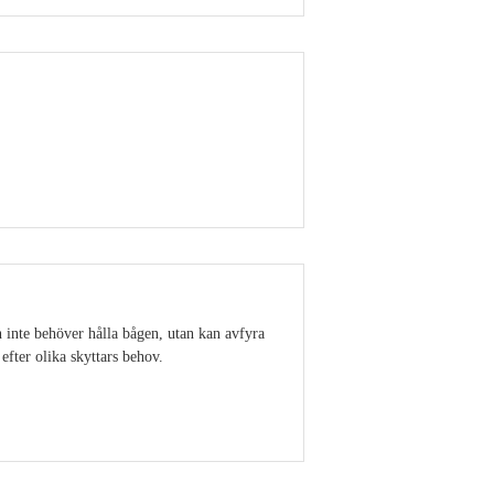
Visa detaljer
en inte behöver hålla bågen, utan kan avfyra
efter olika skyttars behov.
Visa detaljer