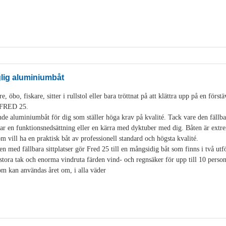
glig aluminiumbåt
, öbo, fiskare, sitter i rullstol eller bara tröttnat på att klättra upp på en för
i FRED 25.
de aluminiumbåt för dig som ställer höga krav på kvalité. Tack vare den fäll
 en funktionsnedsättning eller en kärra med dyktuber med dig. Båten är extre
som vill ha en praktisk båt av professionell standard och högsta kvalité.
en med fällbara sittplatser gör Fred 25 till en mångsidig båt som finns i två u
stora tak och enorma vindruta färden vind- och regnsäker för upp till 10 pers
som kan användas året om, i alla väder