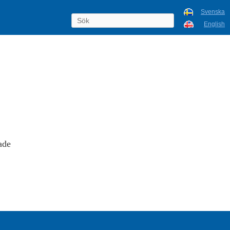
Svenska
English
ade