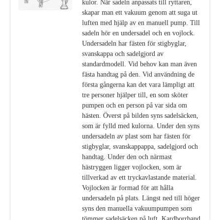
kulor. När sadeln anpassats till ryttaren,
skapar man ett vakuum genom att suga ut
luften med hjälp av en manuell pump. Till
sadeln hör en undersadel och en vojlock.
Undersadeln har fästen för stigbyglar,
svanskappa och sadelgjord av
standardmodell. Vid behov kan man även
fästa handtag på den. Vid användning de
första gångerna kan det vara lämpligt att
tre personer hjälper till, en som sköter
pumpen och en person på var sida om
hästen. Överst på bilden syns sadelsäcken,
som är fylld med kulorna. Under den syns
undersadeln av plast som har fästen för
stigbyglar, svanskappappa, sadelgjord och
handtag. Under den och närmast
hästryggen ligger vojlocken, som är
tillverkad av ett tryckavlastande material.
Vojlocken är formad för att hålla
undersadeln på plats. Längst ned till höger
syns den manuella vakuumpumpen som
tömmer sadelsäcken på luft. Kardborrband