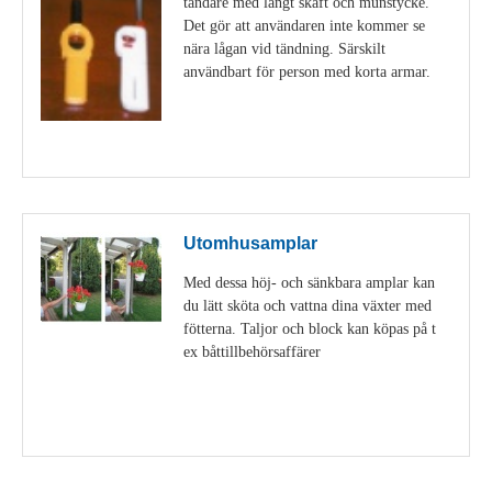
tändare med långt skaft och munstycke.
Det gör att användaren inte kommer se
nära lågan vid tändning. Särskilt
användbart för person med korta armar.
Visa detaljer
Utomhusamplar
Med dessa höj- och sänkbara amplar kan
du lätt sköta och vattna dina växter med
fötterna. Taljor och block kan köpas på t
ex båttillbehörsaffärer
Visa detaljer