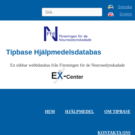
Svenska
English
Tipbase Hjälpmedelsdatabas
En sökbar webbdatabas från Föreningen för de Neurosedynskadade
HEM
HJÄLPMEDEL
OM TIPBASE
KONTAKTA OSS